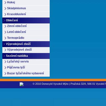
Hokej
Skialpinismus
Krasobluslení
Oblečení
Zimní oblečení
Letní oblečení
Termoprádlo
Výprodejové zboží
Výprodejové zboží
Sezónní nabídka
Lyžařský servis
Půjčovna lyží
Bazar lyžařského vybavení
© 2010 Donocykl Vysoké Mýto | Pražská 32/II, 566 01 Vysoké M