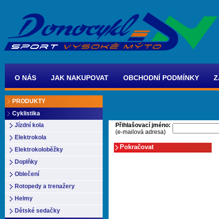
O NÁS
JAK NAKUPOVAT
OBCHODNÍ PODMÍNKY
Z
PRODUKTY
Cyklistika
Přihlašovací jméno:
Jízdní kola
(e-mailová adresa)
Elektrokola
Elektrokoloběžky
Doplňky
Oblečení
Rotopedy a trenažery
Helmy
Dětské sedačky