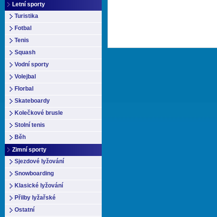
Letní sporty
Turistika
Fotbal
Tenis
Squash
Vodní sporty
Volejbal
Florbal
Skateboardy
Kolečkové brusle
Stolní tenis
Běh
Zimní sporty
Sjezdové lyžování
Snowboarding
Klasické lyžování
Přilby lyžařské
Ostatní