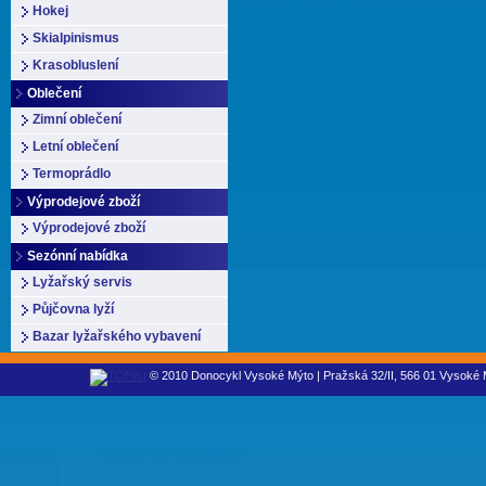
Hokej
Skialpinismus
Krasobluslení
Oblečení
Zimní oblečení
Letní oblečení
Termoprádlo
Výprodejové zboží
Výprodejové zboží
Sezónní nabídka
Lyžařský servis
Půjčovna lyží
Bazar lyžařského vybavení
© 2010 Donocykl Vysoké Mýto | Pražská 32/II, 566 01 Vysoké M