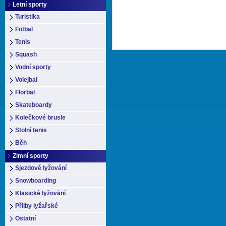
Letní sporty
Turistika
Fotbal
Tenis
Squash
Vodní sporty
Volejbal
Florbal
Skateboardy
Kolečkové brusle
Stolní tenis
Běh
Zimní sporty
Sjezdové lyžování
Snowboarding
Klasické lyžování
Přilby lyžařské
Ostatní