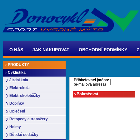
O NÁS
JAK NAKUPOVAT
OBCHODNÍ PODMÍNKY
Z
PRODUKTY
Cyklistika
Přihlašovací jméno:
Jízdní kola
(e-mailová adresa)
Elektrokola
Elektrokoloběžky
Doplňky
Oblečení
Rotopedy a trenažery
Helmy
Dětské sedačky