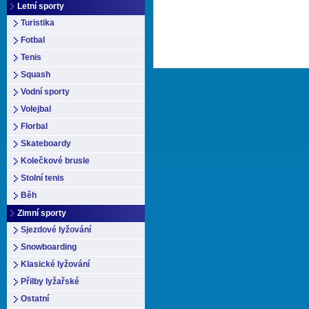
Letní sporty
Turistika
Fotbal
Tenis
Squash
Vodní sporty
Volejbal
Florbal
Skateboardy
Kolečkové brusle
Stolní tenis
Běh
Zimní sporty
Sjezdové lyžování
Snowboarding
Klasické lyžování
Přilby lyžařské
Ostatní