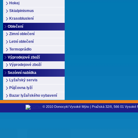
Hokej
Skialpinismus
Krasobluslení
Oblečení
Zimní oblečení
Letní oblečení
Termoprádlo
Výprodejové zboží
Výprodejové zboží
Sezónní nabídka
Lyžařský servis
Půjčovna lyží
Bazar lyžařského vybavení
© 2010 Donocykl Vysoké Mýto | Pražská 32/II, 566 01 Vysoké M