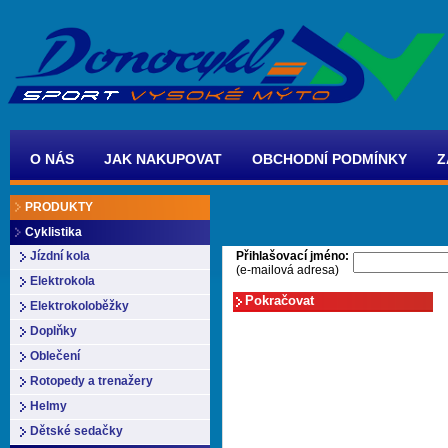
O NÁS
JAK NAKUPOVAT
OBCHODNÍ PODMÍNKY
Z
PRODUKTY
Cyklistika
Přihlašovací jméno:
Jízdní kola
(e-mailová adresa)
Elektrokola
Elektrokoloběžky
Doplňky
Oblečení
Rotopedy a trenažery
Helmy
Dětské sedačky