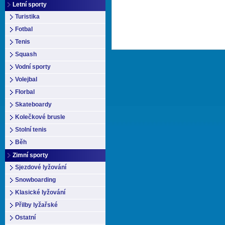
Letní sporty
Turistika
Fotbal
Tenis
Squash
Vodní sporty
Volejbal
Florbal
Skateboardy
Kolečkové brusle
Stolní tenis
Běh
Zimní sporty
Sjezdové lyžování
Snowboarding
Klasické lyžování
Přilby lyžařské
Ostatní