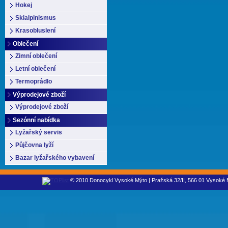
Hokej
Skialpinismus
Krasobluslení
Oblečení
Zimní oblečení
Letní oblečení
Termoprádlo
Výprodejové zboží
Výprodejové zboží
Sezónní nabídka
Lyžařský servis
Půjčovna lyží
Bazar lyžařského vybavení
© 2010 Donocykl Vysoké Mýto | Pražská 32/II, 566 01 Vysoké M