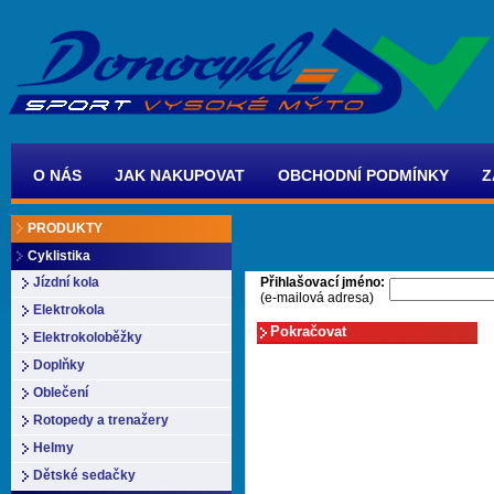
O NÁS
JAK NAKUPOVAT
OBCHODNÍ PODMÍNKY
Z
PRODUKTY
Cyklistika
Přihlašovací jméno:
Jízdní kola
(e-mailová adresa)
Elektrokola
Elektrokoloběžky
Doplňky
Oblečení
Rotopedy a trenažery
Helmy
Dětské sedačky