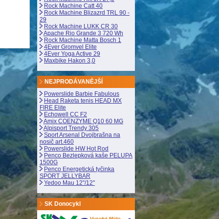
Rock Machine Catt 40
Rock Machine Blizazrd TRL 90 -
29
Rock Machine LUKK CR 30
Apache Rio Grande 3 720 Wh
Rock Machine Matta Bosch 1
4Ever Gromvel Elite
4Ever Yoga Active 29
Maxbike Hakon 3,0
NEJPRODÁVANĚJŠÍ
Powerslide Barbie Fabulous
Head Raketa tenis HEAD MX
FIRE Elite
Echowell CC F2
Amix COENZYME Q10 60 MG
Alpisport Trendy 305
Sport Arsenal Dvojbrašna na
nosič art.460
Powerslide HW Hot Rod
Penco Bezlepková kaše PELUPA
1500G
Penco Energetická tyčinka
SPORT JELLYBAR
Yedoo Mau 12"/12"
SK Donocykl