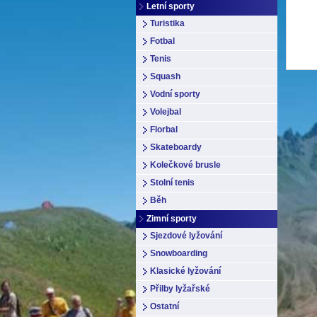
Letní sporty
Turistika
Fotbal
Tenis
Squash
Vodní sporty
Volejbal
Florbal
Skateboardy
Kolečkové brusle
Stolní tenis
Běh
Zimní sporty
Sjezdové lyžování
Snowboarding
Klasické lyžování
Přilby lyžařské
Ostatní