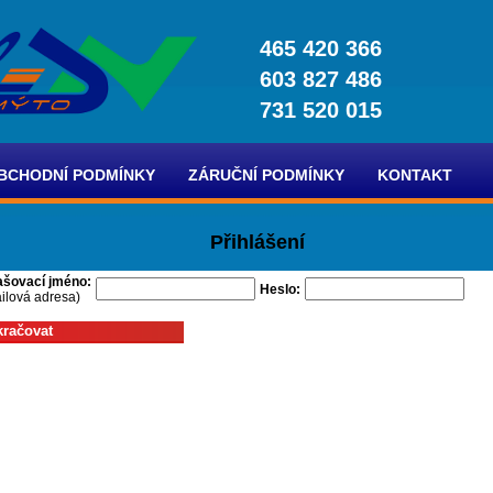
465 420 366
603 827 486
731 520 015
BCHODNÍ PODMÍNKY
ZÁRUČNÍ PODMÍNKY
KONTAKT
Přihlášení
ašovací jméno:
Heslo:
ilová adresa)