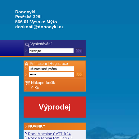
Donocykl
Pražská 32/II
566 01 Vysoké Mýto
doskocil@donocykl.cz
Vyhledávání
Přihlášení |
Registrace
Nákupní košík
0 Kč
Výprodej
NOVINKY
Rock Machine CATT Jr24
Rock Machine Riff JR 27,5