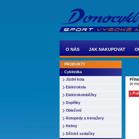
O NÁS
JAK NAKUPOVAT
O
PRODUKTY
Cyklistika
Přihl
Jízdní kola
(e-ma
Elektrokola
Elektrokoloběžky
Doplňky
Oblečení
Rotopedy a trenažery
Helmy
Dětské sedačky