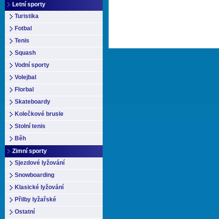
Letní sporty
Turistika
Fotbal
Tenis
Squash
Vodní sporty
Volejbal
Florbal
Skateboardy
Kolečkové brusle
Stolní tenis
Běh
Zimní sporty
Sjezdové lyžování
Snowboarding
Klasické lyžování
Přilby lyžařské
Ostatní