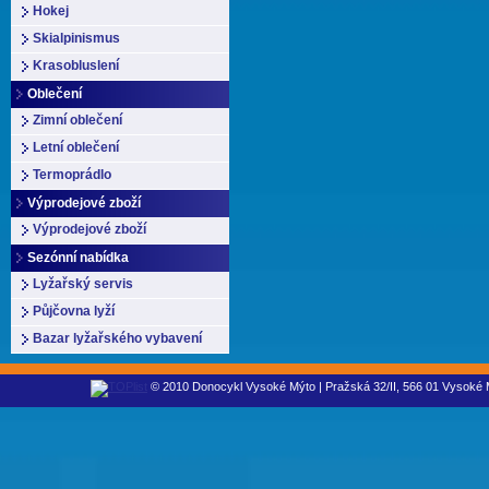
Hokej
Skialpinismus
Krasobluslení
Oblečení
Zimní oblečení
Letní oblečení
Termoprádlo
Výprodejové zboží
Výprodejové zboží
Sezónní nabídka
Lyžařský servis
Půjčovna lyží
Bazar lyžařského vybavení
© 2010 Donocykl Vysoké Mýto | Pražská 32/II, 566 01 Vysoké M