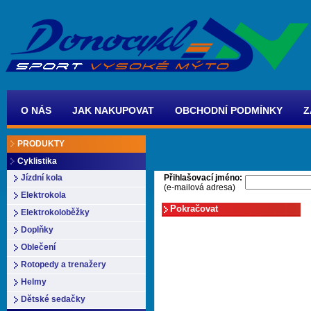
O NÁS
JAK NAKUPOVAT
OBCHODNÍ PODMÍNKY
Z
PRODUKTY
Cyklistika
Přihlašovací jméno:
Jízdní kola
(e-mailová adresa)
Elektrokola
Elektrokoloběžky
Doplňky
Oblečení
Rotopedy a trenažery
Helmy
Dětské sedačky