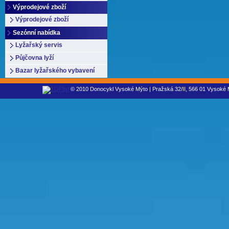
Výprodejové zboží
Výprodejové zboží
Sezónní nabídka
Lyžařský servis
Půjčovna lyží
Bazar lyžařského vybavení
© 2010 Donocykl Vysoké Mýto | Pražská 32/II, 566 01 Vysoké M