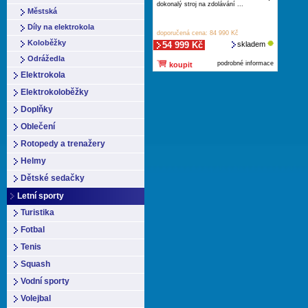
dokonalý stroj na zdolávání ...
Městská
Díly na elektrokola
doporučená cena: 84 990 Kč
Koloběžky
54 999 Kč
skladem
Odrážedla
podrobné informace
koupit
Elektrokola
Elektrokoloběžky
Doplňky
Oblečení
Rotopedy a trenažery
Helmy
Dětské sedačky
Letní sporty
Turistika
Fotbal
Tenis
Squash
Vodní sporty
Volejbal