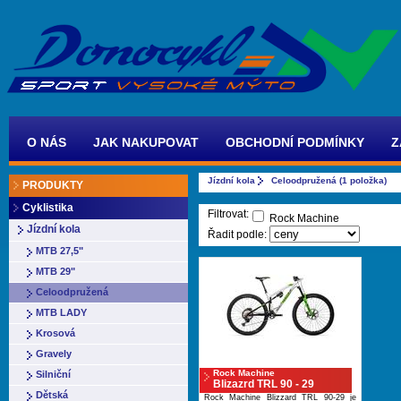
O NÁS
JAK NAKUPOVAT
OBCHODNÍ PODMÍNKY
Z
Jízdní kola
Celoodpružená (1 položka)
PRODUKTY
Cyklistika
Filtrovat:
Rock Machine
Jízdní kola
Řadit podle:
MTB 27,5"
MTB 29"
Celoodpružená
MTB LADY
Krosová
Gravely
Rock Machine
Silniční
Blizazrd TRL 90 - 29
Dětská
Rock Machine Blizzard TRL 90-29 je