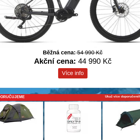
Běžná cena:
13 990 Kč
Běžná cena:
22 990 Kč
Akční cena:
12 500 Kč
Běžná cena:
54 990 Kč
Akční cena:
20 990 Kč
Akční cena:
44 990 Kč
Více info
ORUČUJEME
Ukaž více doporučenéh