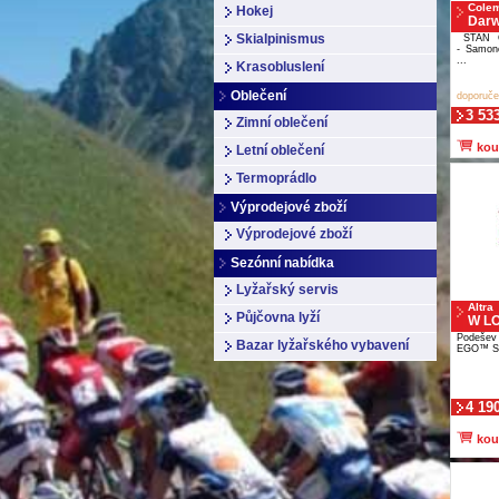
Cole
Hokej
Darw
Skialpinismus
STAN 
- Samono
...
Krasobluslení
Oblečení
doporuče
3 53
Zimní oblečení
kou
Letní oblečení
Termoprádlo
Výprodejové zboží
Výprodejové zboží
Sezónní nabídka
Lyžařský servis
Altra
Půjčovna lyží
W L
Podešev
Bazar lyžařského vybavení
EGO™ Sv
4 19
kou