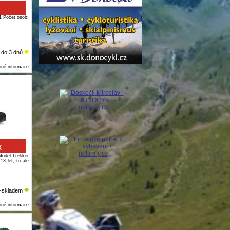
1 Počet osob:
do 3 dnů
bné informace
X
Model Trekker
13 let, to ale
skladem
bné informace