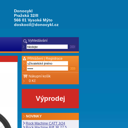
Donocykl
Pražská 32/II
566 01 Vysoké Mýto
doskocil@donocykl.cz
Vyhledávání
Přihlášení |
Registrace
Nákupní košík
0 Kč
Výprodej
NOVINKY
Rock Machine CATT Jr24
Rock Machine Riff JR 27,5