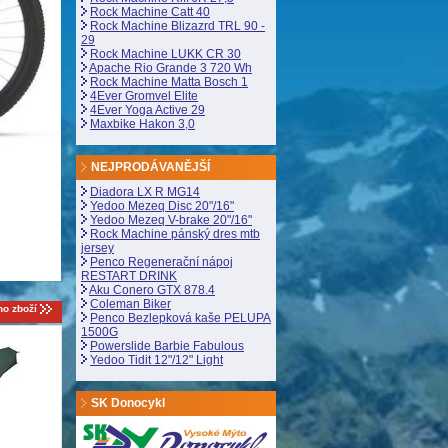
Rock Machine Catt 40
Rock Machine Blizazrd TRL 90 -
29
Rock Machine LUKK CR 30
Apache Rio Grande 3 720 Wh
Rock Machine Matta Bosch 1
4Ever Gromvel Elite
4Ever Yoga Active 29
Maxbike Hakon 3,0
NEJPRODÁVANĚJŠÍ
Diadora LX R MG14
Yedoo Mezeq Disc 20"/16"
Yedoo Mezeq V-brake 20"/16"
Rock Machine pánský dres mtb
jersey
Penco Regenerační nápoj
RESTART DRINK
Aku Conero GTX 878.4
Coleman Biker
o zboží
Penco Bezlepková kaše PELUPA
1500G
Powerslide Barbie Fabulous
Yedoo Tidit 12"/12" Light
SK Donocykl