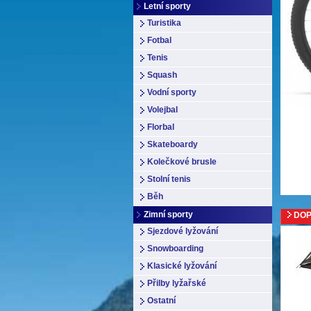
Letní sporty
Turistika
Fotbal
Tenis
Squash
Vodní sporty
Volejbal
Florbal
Skateboardy
Kolečkové brusle
Stolní tenis
Běh
Zimní sporty
DOP
Sjezdové lyžování
Snowboarding
Klasické lyžování
Přilby lyžařské
Ostatní