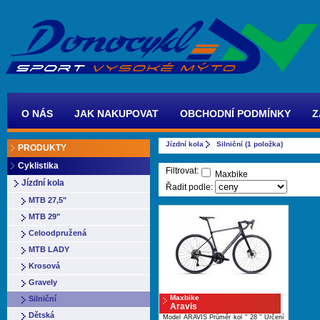
O NÁS
JAK NAKUPOVAT
OBCHODNÍ PODMÍNKY
Z
Jízdní kola
Silniční (1 položka)
PRODUKTY
Cyklistika
Filtrovat:
Maxbike
Jízdní kola
Řadit podle:
MTB 27,5"
MTB 29"
Celoodpružená
MTB LADY
Krosová
Gravely
Maxbike
Silniční
Aravis
Dětská
Model ARAVIS Průměr kol " 28 " Určení