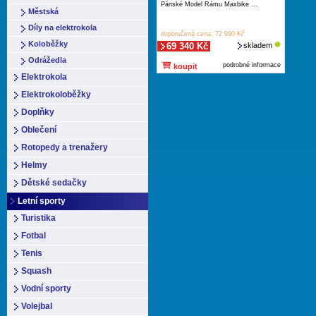
Pánské Model Rámu Maxbike ...
Městská
Díly na elektrokola
doporučená cena: 72 990 Kč
Koloběžky
69 340 Kč
skladem
Odrážedla
podrobné informace
koupit
Elektrokola
Elektrokoloběžky
Doplňky
Oblečení
Rotopedy a trenažery
Helmy
Dětské sedačky
Letní sporty
Turistika
Fotbal
Tenis
Squash
Vodní sporty
Volejbal