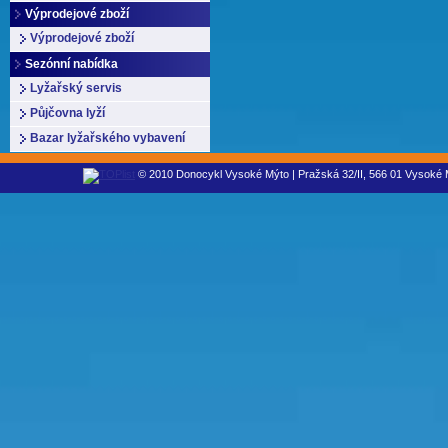
Výprodejové zboží
Výprodejové zboží
Sezónní nabídka
Lyžařský servis
Půjčovna lyží
Bazar lyžařského vybavení
© 2010 Donocykl Vysoké Mýto | Pražská 32/II, 566 01 Vysoké M