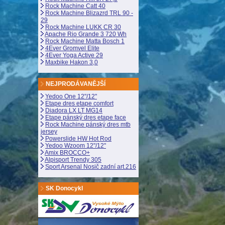
Rock Machine Catt 40
Rock Machine Blizazrd TRL 90 -
29
Rock Machine LUKK CR 30
Apache Rio Grande 3 720 Wh
Rock Machine Matta Bosch 1
4Ever Gromvel Elite
4Ever Yoga Active 29
Maxbike Hakon 3,0
NEJPRODÁVANĚJŠÍ
Yedoo One 12"/12"
Etape dres etape comfort
Diadora LX LT MG14
Etape pánský dres etape face
Rock Machine pánský dres mtb
jersey
Powerslide HW Hot Rod
Yedoo Wzoom 12"/12"
Amix BROCCO+
Alpisport Trendy 305
Sport Arsenal Nosič zadní art.216
SK Donocykl