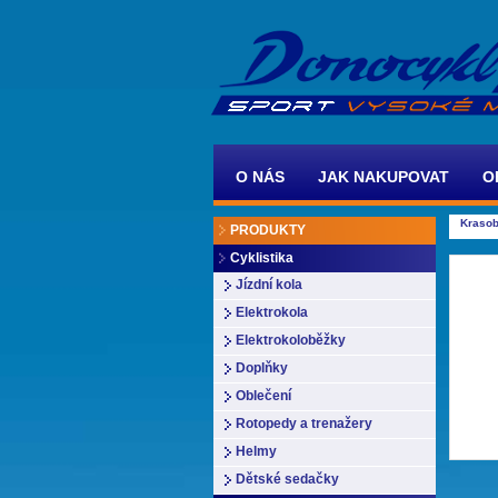
O NÁS
JAK NAKUPOVAT
O
Krasob
PRODUKTY
Cyklistika
Jízdní kola
Elektrokola
Elektrokoloběžky
Doplňky
Oblečení
Rotopedy a trenažery
Helmy
Dětské sedačky