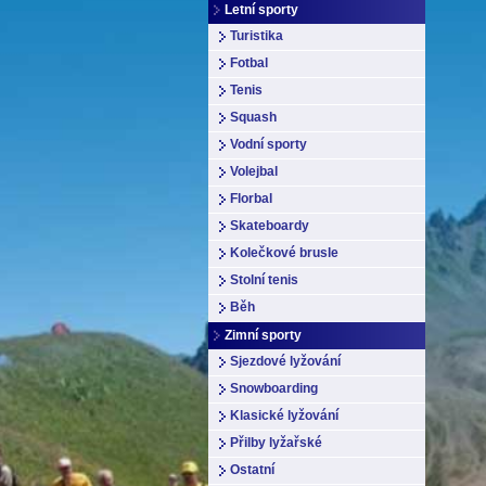
Letní sporty
Turistika
Fotbal
Tenis
Squash
Vodní sporty
Volejbal
Florbal
Skateboardy
Kolečkové brusle
Stolní tenis
Běh
Zimní sporty
Sjezdové lyžování
Snowboarding
Klasické lyžování
Přilby lyžařské
Ostatní