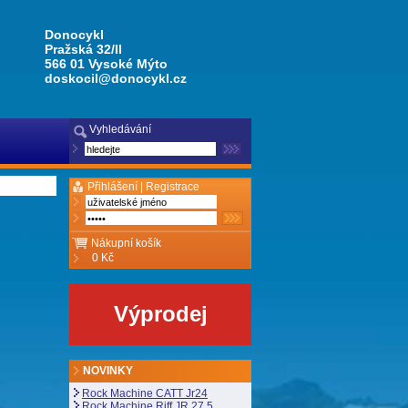
Donocykl
Pražská 32/II
566 01 Vysoké Mýto
doskocil@donocykl.cz
Vyhledávání
Přihlášení |
Registrace
Nákupní košík
0 Kč
Výprodej
NOVINKY
Rock Machine CATT Jr24
Rock Machine Riff JR 27,5