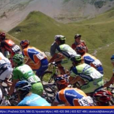
to | Pražská 32/II, 566 01 Vysoké Mýto | 465 420 366 | 603 827 486 |
doskocil@donocykl