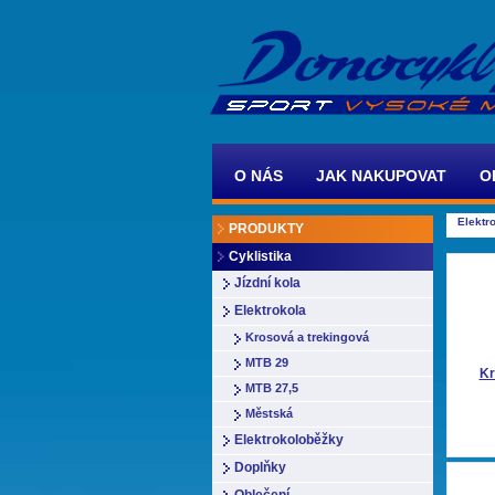
O NÁS
JAK NAKUPOVAT
O
Elektr
PRODUKTY
Cyklistika
Jízdní kola
Elektrokola
Krosová a trekingová
MTB 29
Kr
MTB 27,5
Městská
Elektrokoloběžky
Doplňky