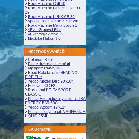
Rock Machine Catt 40
Rock Machine Blizazrd TRL 90 -
29
Rock Machine LUKK CR 30
Apache Rio Grande 3 720 Wh
Rock Machine Matta Bosch 1
4Ever Gromvel Elite
4Ever Yoga Active 29
Maxbike Hakon 3,0
NEJPRODÁVANĚJŠÍ
Coleman Biker
Etape dres etape comfort
Alpisport Trendy 305
Head Raketa tenis HEAD MX
FIRE Elite
Yedoo Mezeq Disc 20"/16"
Echowell CC F2
Rossignol DELTA SPORT
CLASSIC
Penco Energetická tyčinka ULTRA
ENERGY BAR 50G
Yedoo Wzoom 12"/12"
Penco Tekutý hořčík MAGNESIUM
LIQUID 25ML
SK Donocykl