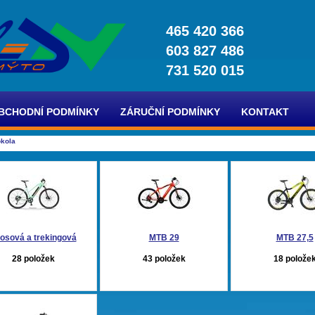
465 420 366
603 827 486
731 520 015
BCHODNÍ PODMÍNKY
ZÁRUČNÍ PODMÍNKY
KONTAKT
okola
osová a trekingová
MTB 29
MTB 27,5
28 položek
43 položek
18 polože