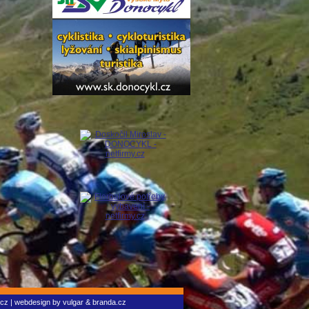
.cz
| webdesign by
vulgar
&
branda.cz