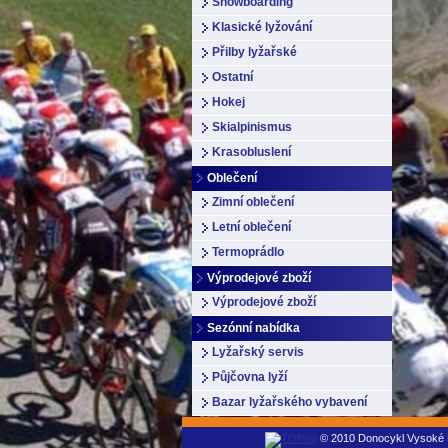
Snowboarding
Klasické lyžování
Přilby lyžařské
Ostatní
Hokej
Skialpinismus
Krasobluslení
Oblečení
Zimní oblečení
Letní oblečení
Termoprádlo
Výprodejové zboží
Výprodejové zboží
Sezónní nabídka
Lyžařský servis
Půjčovna lyží
Bazar lyžařského vybavení
© 2010 Donocykl Vysoké Mý