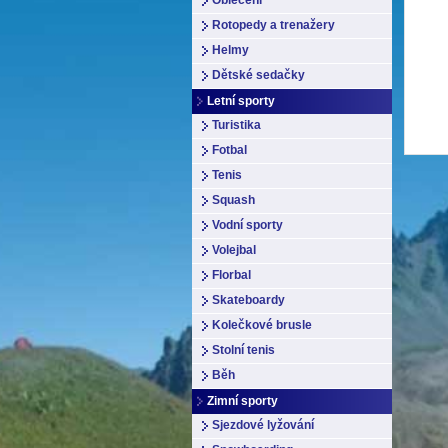
Oblečení
Rotopedy a trenažery
Helmy
Dětské sedačky
Letní sporty
Turistika
Fotbal
Tenis
Squash
Vodní sporty
Volejbal
Florbal
Skateboardy
Kolečkové brusle
Stolní tenis
Běh
Zimní sporty
Sjezdové lyžování