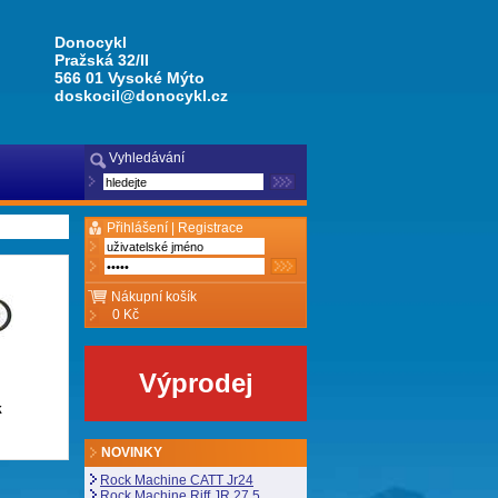
Donocykl
Pražská 32/II
566 01 Vysoké Mýto
doskocil@donocykl.cz
Vyhledávání
Přihlášení |
Registrace
Nákupní košík
0 Kč
Výprodej
k
NOVINKY
Rock Machine CATT Jr24
Rock Machine Riff JR 27,5