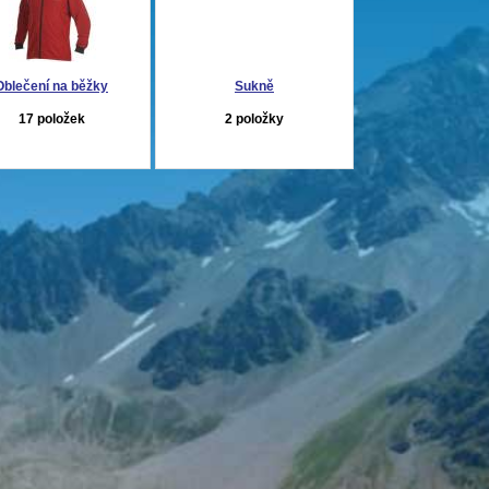
Oblečení na běžky
Sukně
17 položek
2 položky