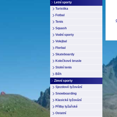
Letní sporty
Turistika
Fotbal
Tenis
Squash
Vodní sporty
Volejbal
Florbal
Skateboardy
Kolečkové brusle
Stolní tenis
Běh
Zimní sporty
Sjezdové lyžování
Snowboarding
Klasické lyžování
Přilby lyžařské
Ostatní