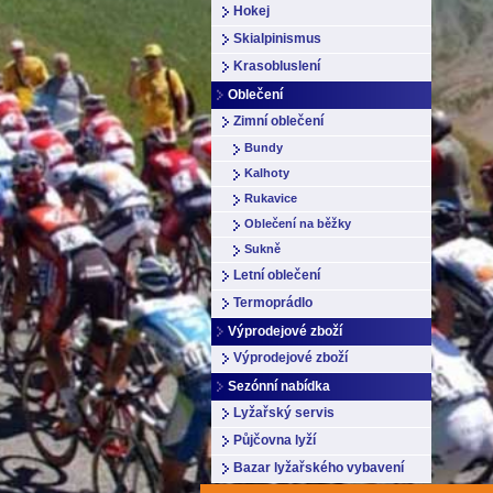
Hokej
Skialpinismus
Krasobluslení
Oblečení
Zimní oblečení
Bundy
Kalhoty
Rukavice
Oblečení na běžky
Sukně
Letní oblečení
Termoprádlo
Výprodejové zboží
Výprodejové zboží
Sezónní nabídka
Lyžařský servis
Půjčovna lyží
Bazar lyžařského vybavení