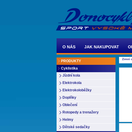
O NÁS
JAK NAKUPOVAT
O
Zimní 
PRODUKTY
Cyklistika
Jízdní kola
Elektrokola
Elektrokoloběžky
Doplňky
Oblečení
Rotopedy a trenažery
Helmy
Dětské sedačky