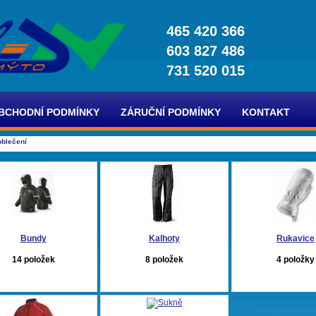
465 420 366
603 827 486
731 520 015
BCHODNÍ PODMÍNKY
ZÁRUČNÍ PODMÍNKY
KONTAKT
oblečení
Bundy
Kalhoty
Rukavice
14 položek
8 položek
4 položky