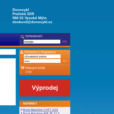
Donocykl
Pražská 32/II
566 01 Vysoké Mýto
doskocil@donocykl.cz
Vyhledávání
Přihlášení |
Registrace
Nákupní košík
0 Kč
Výprodej
NOVINKY
Rock Machine CATT Jr24
Rock Machine Riff JR 27,5