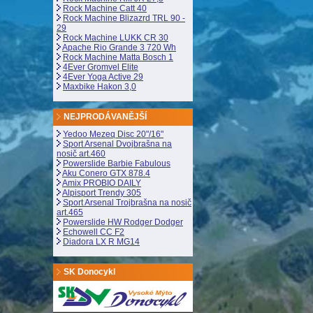
Rock Machine Catt 40
Rock Machine Blizazrd TRL 90 -
29
Rock Machine LUKK CR 30
Apache Rio Grande 3 720 Wh
Rock Machine Matta Bosch 1
4Ever Gromvel Elite
4Ever Yoga Active 29
Maxbike Hakon 3,0
NEJPRODÁVANĚJŠÍ
Yedoo Mezeq Disc 20"/16"
Sport Arsenal Dvojbrašna na
nosič art.460
Powerslide Barbie Fabulous
Aku Conero GTX 878.4
Amix PROBIO DAILY
Alpisport Trendy 305
Sport Arsenal Trojbrašna na nosič
art.465
Powerslide HW Rodger Dodger
Echowell CC F2
Diadora LX R MG14
SK Donocykl