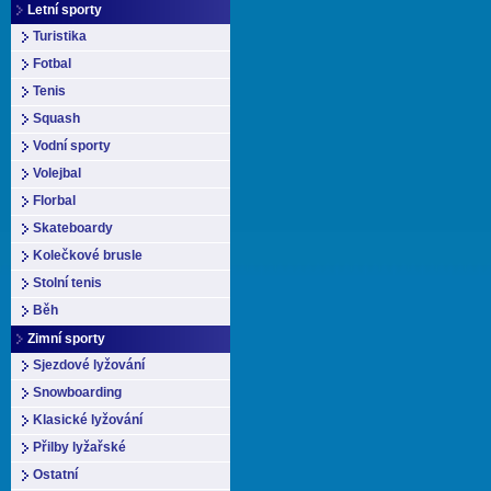
Letní sporty
Turistika
Fotbal
Tenis
Squash
Vodní sporty
Volejbal
Florbal
Skateboardy
Kolečkové brusle
Stolní tenis
Běh
Zimní sporty
Sjezdové lyžování
Snowboarding
Klasické lyžování
Přilby lyžařské
Ostatní