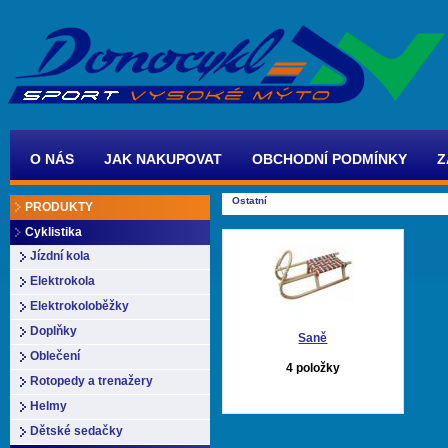
O NÁS
JAK NAKUPOVAT
OBCHODNÍ PODMÍNKY
Z
Ostatní
PRODUKTY
Cyklistika
Jízdní kola
Elektrokola
Elektrokoloběžky
Doplňky
Saně
Oblečení
4 položky
Rotopedy a trenažery
Helmy
Dětské sedačky