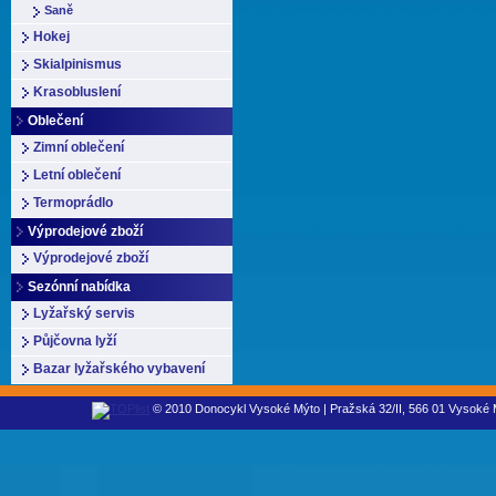
Saně
Hokej
Skialpinismus
Krasobluslení
Oblečení
Zimní oblečení
Letní oblečení
Termoprádlo
Výprodejové zboží
Výprodejové zboží
Sezónní nabídka
Lyžařský servis
Půjčovna lyží
Bazar lyžařského vybavení
© 2010 Donocykl Vysoké Mýto | Pražská 32/II, 566 01 Vysoké M