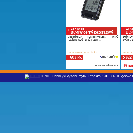
Echowell
Echo
BC-9W černý bezdrátový
BC-8
Bezdrátový cyklocomputer, který
Drátový
nabídne svému uživateli ...
svému už
doporučená cena: 649 Kč
doporuč
603 Kč
do 3 dnů
362
podrobné informace
kou
© 2010 Donocykl Vysoké Mýto | Pražská 32/II, 566 01 Vysoké M