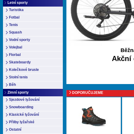
Letní sporty
Turistika
Fotbal
Tenis
Squash
Běžn
Vodní sporty
Běžn
Akční 
Volejbal
Běžn
Akční 
Florbal
Akční 
Skateboardy
Kolečkové brusle
Stolní tenis
Běh
Zimní sporty
DOPORUČUJEME
Sjezdové lyžování
Snowboarding
Klasické lyžování
Přilby lyžařské
Ostatní