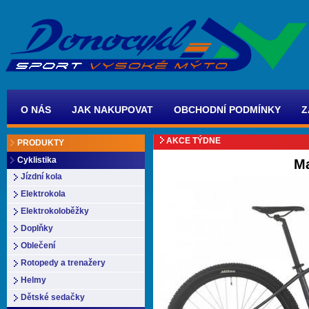
O NÁS
JAK NAKUPOVAT
OBCHODNÍ PODMÍNKY
Z
AKCE TÝDNE
PRODUKTY
Cyklistika
M
Jízdní kola
Elektrokola
Elektrokoloběžky
Doplňky
Oblečení
Rotopedy a trenažery
Helmy
Dětské sedačky