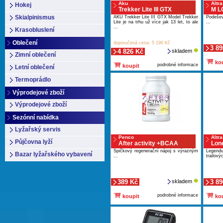
Aku
Altra
Hokej
Trekker Lite III GTX
M L
Skialpinismus
AKU Trekker Lite III GTX Model Trekker
Podeše
Lite je na trhu už více jak 13 let, to ale
...
...
Krasobluslení
Oblečení
doporučená cena: 5 190 Kč
3 89
4 826 Kč
skladem
Zimní oblečení
kou
podrobné informace
koupit
Letní oblečení
Termoprádlo
Výprodejové zboží
Výprodejové zboží
Sezónní nabídka
Lyžařský servis
Penco
Altra
Půjčovna lyží
After activity +BCAA
Lon
Špičkový regenerační nápoj s výrazným
Legend
Bazar lyžařského vybavení
...
trailový
389 Kč
skladem
3 89
podrobné informace
koupit
kou