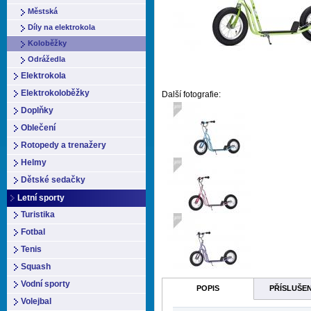
Městská
Díly na elektrokola
Koloběžky
Odrážedla
Elektrokola
Elektrokoloběžky
Další fotografie:
Doplňky
Oblečení
Rotopedy a trenažery
Helmy
Dětské sedačky
Letní sporty
Turistika
Fotbal
Tenis
Squash
Vodní sporty
POPIS
PŘÍSLUŠE
Volejbal