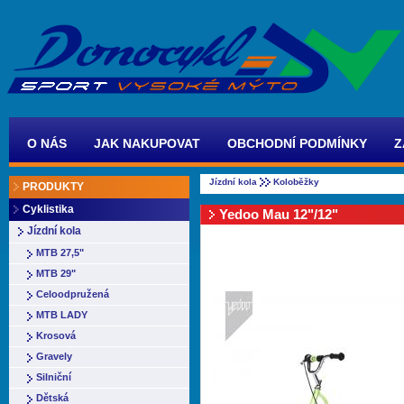
O NÁS
JAK NAKUPOVAT
OBCHODNÍ PODMÍNKY
Z
Jízdní kola
Koloběžky
PRODUKTY
Cyklistika
Yedoo Mau 12"/12"
Jízdní kola
MTB 27,5"
MTB 29"
Celoodpružená
MTB LADY
Krosová
Gravely
Silniční
Dětská