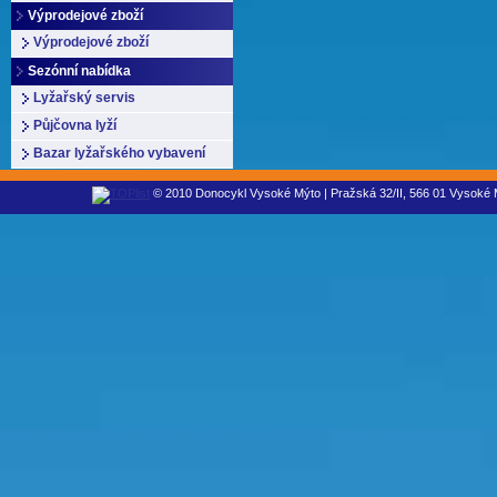
Výprodejové zboží
Výprodejové zboží
Sezónní nabídka
Lyžařský servis
Půjčovna lyží
Bazar lyžařského vybavení
© 2010 Donocykl Vysoké Mýto | Pražská 32/II, 566 01 Vysoké M