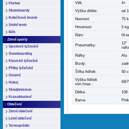
Věk:
4+
Florbal
Skateboardy
Výška dítěte:
od 
Kolečkové brusle
Nosnost:
75 k
Stolní tenis
Hmotnost:
5 kg
Běh
Rám:
Hi-t
Zimní sporty
12"
Pneumatiky:
Sjezdové lyžování
nafu
Snowboarding
Ráfky:
Alu
Klasické lyžování
Brzdy:
zadn
Přilby lyžařské
Šířka řidítek:
50 
Ostatní
Výška řidítek
69/7
Hokej
min./max.:
Skialpinismus
Délka:
108
Krasobluslení
Barva:
Pink
Oblečení
Zimní oblečení
Letní oblečení
Termoprádlo