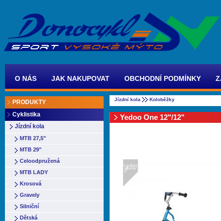
O NÁS
JAK NAKUPOVAT
OBCHODNÍ PODMÍNKY
Z
Jízdní kola
Koloběžky
PRODUKTY
Cyklistika
Yedoo One 12"/12"
Jízdní kola
MTB 27,5"
MTB 29"
Celoodpružená
MTB LADY
Krosová
Gravely
Silniční
Dětská