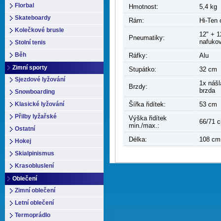
Florbal
Hmotnost:
5,4 kg
Skateboardy
Rám:
Hi-Ten 
Kolečkové brusle
12" + 1
Pneumatiky:
nafuko
Stolní tenis
Běh
Ráfky:
Alu
Zimní sporty
Stupátko:
32 cm
Sjezdové lyžování
1x náš
Brzdy:
brzda
Snowboarding
Klasické lyžování
Šířka řidítek:
53 cm
Přilby lyžařské
Výška řidítek
66/71 
min./max.:
Ostatní
Délka:
108 cm
Hokej
Skialpinismus
Krasobluslení
Oblečení
Zimní oblečení
Letní oblečení
Termoprádlo