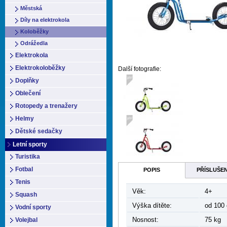
Městská
Díly na elektrokola
Koloběžky
Odrážedla
Elektrokola
Elektrokoloběžky
Další fotografie:
Doplňky
Oblečení
Rotopedy a trenažery
Helmy
Dětské sedačky
Letní sporty
Turistika
Fotbal
POPIS
PŘÍSLUŠE
Tenis
Věk:
4+
Squash
Výška dítěte:
od 100
Vodní sporty
Nosnost:
75 kg
Volejbal