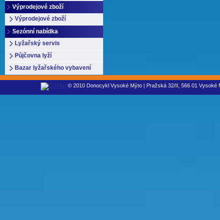
Výprodejové zboží
Výprodejové zboží
Sezónní nabídka
Lyžařský servis
Půjčovna lyží
Bazar lyžařského vybavení
© 2010 Donocykl Vysoké Mýto | Pražská 32/II, 566 01 Vysoké M