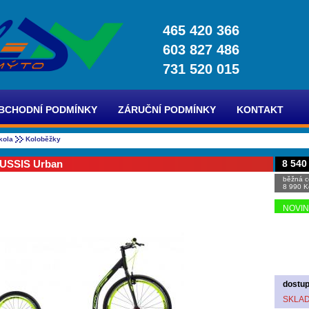
465 420 366
603 827 486
731 520 015
BCHODNÍ PODMÍNKY
ZÁRUČNÍ PODMÍNKY
KONTAKT
kola
Koloběžky
USSIS Urban
8 540
běžná c
8 990 K
NOVI
dostup
SKLA