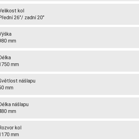
Velikost kol
Přední 26"/ zadní 20"
Výška
980 mm
Délka
1750 mm
Světlost nášlapu
50 mm
Délka nášlapu
480 mm
Rozvor kol
1170 mm