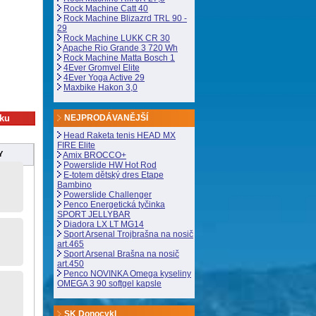
Rock Machine Catt 40
Rock Machine Blizazrd TRL 90 -
29
Rock Machine LUKK CR 30
Apache Rio Grande 3 720 Wh
Rock Machine Matta Bosch 1
4Ever Gromvel Elite
4Ever Yoga Active 29
Maxbike Hakon 3,0
NEJPRODÁVANĚJŠÍ
Head Raketa tenis HEAD MX
FIRE Elite
Y
Amix BROCCO+
Powerslide HW Hot Rod
E-totem dětský dres Etape
Bambino
Powerslide Challenger
Penco Energetická tyčinka
SPORT JELLYBAR
Diadora LX LT MG14
Sport Arsenal Trojbrašna na nosič
art.465
Sport Arsenal Brašna na nosič
art.450
Penco NOVINKA Omega kyseliny
OMEGA 3 90 softgel kapsle
SK Donocykl