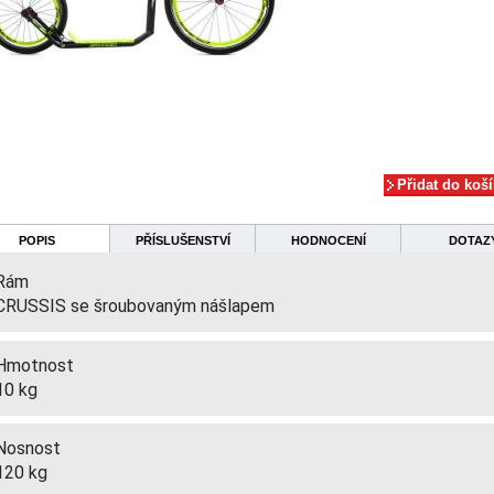
POPIS
PŘÍSLUŠENSTVÍ
HODNOCENÍ
DOTAZ
Rám
CRUSSIS se šroubovaným nášlapem
Hmotnost
10 kg
Nosnost
120 kg