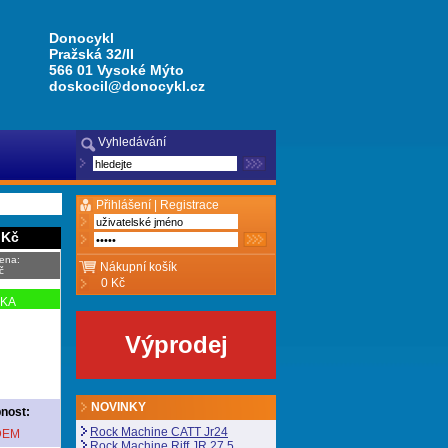
Donocykl
Pražská 32/II
566 01 Vysoké Mýto
doskocil@donocykl.cz
Vyhledávání
Přihlášení |
Registrace
 Kč
ena:
Nákupní košík
č
0 Kč
NKA
Výprodej
NOVINKY
nost:
Rock Machine CATT Jr24
DEM
Rock Machine Riff JR 27,5