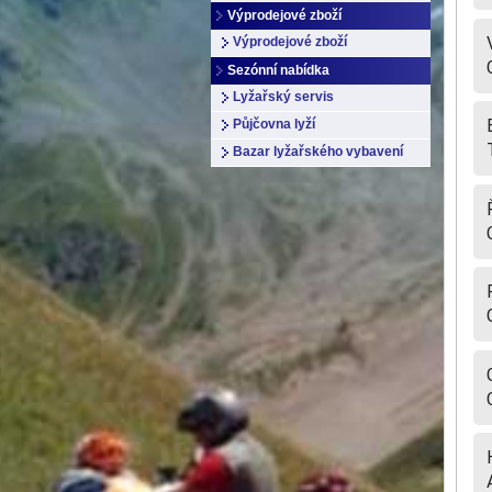
Výprodejové zboží
Výprodejové zboží
Sezónní nabídka
Lyžařský servis
Půjčovna lyží
Bazar lyžařského vybavení