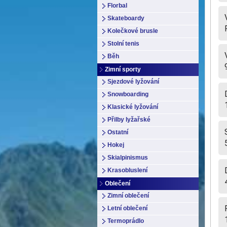
Florbal
Skateboardy
Kolečkové brusle
Stolní tenis
Běh
Zimní sporty
Sjezdové lyžování
Snowboarding
Klasické lyžování
Přilby lyžařské
Ostatní
Hokej
Skialpinismus
Krasobluslení
Oblečení
Zimní oblečení
Letní oblečení
Termoprádlo