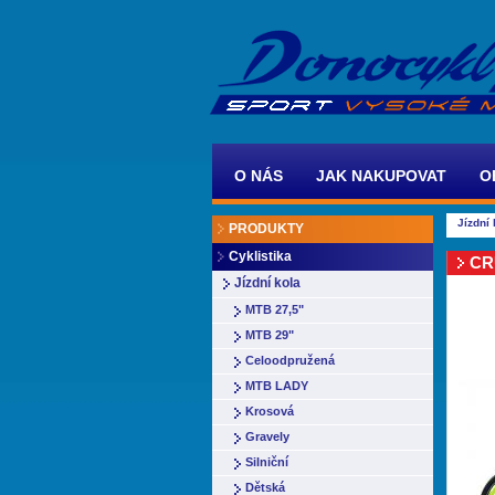
O NÁS
JAK NAKUPOVAT
O
Jízdní 
PRODUKTY
Cyklistika
CR
Jízdní kola
MTB 27,5"
MTB 29"
Celoodpružená
MTB LADY
Krosová
Gravely
Silniční
Dětská