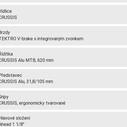
Vidlice
CRUSSIS
Brzdy
TEKTRO V-brake s integrovaným zvonkem
Řídítka
CRUSSIS Alu MTB, 620 mm
Představec
CRUSSIS Alu, 31,8/105 mm
Gripy
CRUSSIS, ergonomicky tvarované
Hlavové složení
Ahead 1 1/8"