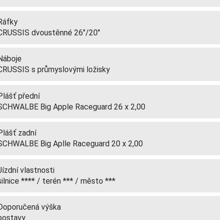
Ráfky
CRUSSIS dvoustěnné 26"/20"
Náboje
CRUSSIS s průmyslovými ložisky
Plášť přední
SCHWALBE Big Apple Raceguard 26 x 2,00
Plášť zadní
SCHWALBE Big Aplle Raceguard 20 x 2,00
Jízdní vlastnosti
silnice **** / terén *** / město ***
Doporučená výška
postavy