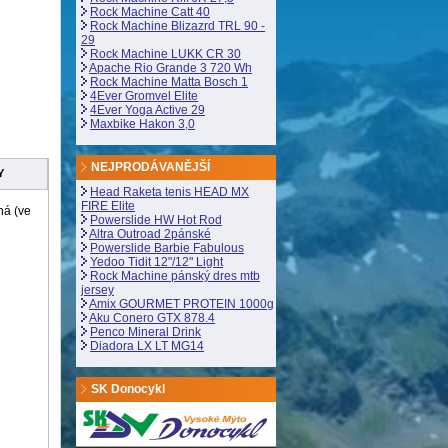
Rock Machine Catt 40
Rock Machine Blizazrd TRL 90 -
29
Rock Machine LUKK CR 30
Apache Rio Grande 3 720 Wh
Rock Machine Matta Bosch 1
4Ever Gromvel Elite
4Ever Yoga Active 29
Maxbike Hakon 3,0
NEJPRODÁVANĚJŠÍ
Y
Head Raketa tenis HEAD MX
FIRE Elite
ná (ve
Powerslide HW Hot Rod
Altra Outroad 2pánské
Powerslide Barbie Fabulous
Yedoo Tidit 12"/12" Light
Rock Machine pánský dres mtb
jersey
Amix GOURMET PROTEIN 1000g
Aku Conero GTX 878.4
Penco Mineral Drink
Diadora LX LT MG14
SK Donocykl