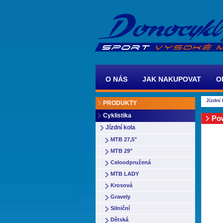
O NÁS
JAK NAKUPOVAT
O
Jízdní 
PRODUKTY
Cyklistika
Po
Jízdní kola
MTB 27,5"
MTB 29"
Celoodpružená
MTB LADY
Krosová
Gravely
Silniční
Dětská