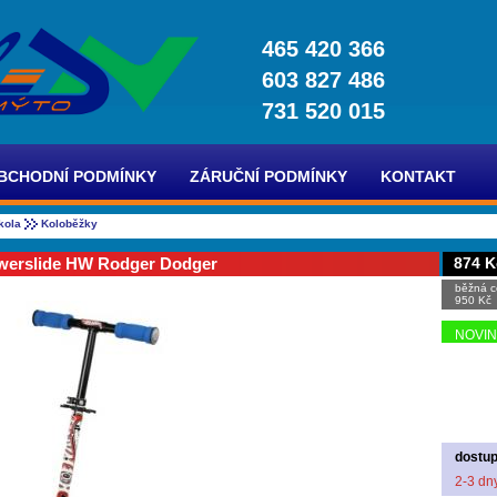
465 420 366
603 827 486
731 520 015
BCHODNÍ PODMÍNKY
ZÁRUČNÍ PODMÍNKY
KONTAKT
kola
Koloběžky
werslide HW Rodger Dodger
874 K
běžná c
950 Kč
NOVI
dostup
2-3 dn