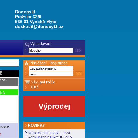
Donocykl
Pražská 32/II
566 01 Vysoké Mýto
doskocil@donocykl.cz
Vyhledávání
Přihlášení |
Registrace
č
ena:
Nákupní košík
0 Kč
NKA
Výprodej
NOVINKY
nost:
Rock Machine CATT Jr24
y
Rock Machine Riff JR 27,5