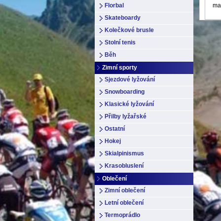
Florbal
ma
Skateboardy
Kolečkové brusle
Stolní tenis
Běh
Zimní sporty
Sjezdové lyžování
Snowboarding
Klasické lyžování
Přilby lyžařské
Ostatní
Hokej
Skialpinismus
Krasobluslení
Oblečení
Zimní oblečení
Letní oblečení
Termoprádlo