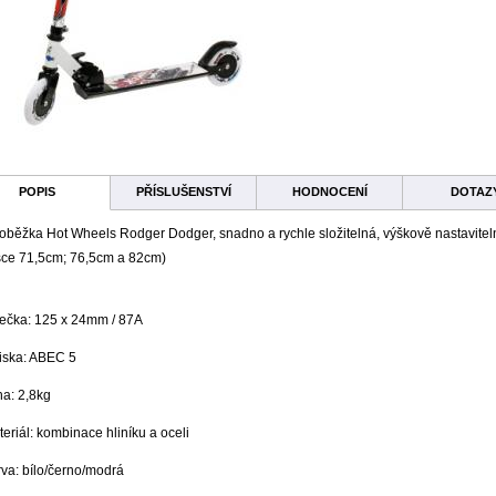
POPIS
PŘÍSLUŠENSTVÍ
HODNOCENÍ
DOTAZ
oběžka Hot Wheels Rodger Dodger, snadno a rychle složitelná, výškově nastavitel
šce 71,5cm; 76,5cm a 82cm)
lečka: 125 x 24mm / 87A
žiska: ABEC 5
ha: 2,8kg
eriál: kombinace hliníku a oceli
va: bílo/černo/modrá