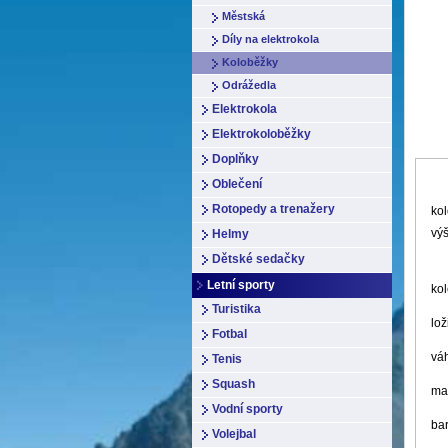
Městská
Díly na elektrokola
Koloběžky
Odrážedla
Elektrokola
Elektrokoloběžky
Doplňky
Oblečení
Rotopedy a trenažery
kol
vý
Helmy
Dětské sedačky
Letní sporty
ko
Turistika
lo
Fotbal
vá
Tenis
Squash
mat
Vodní sporty
bar
Volejbal