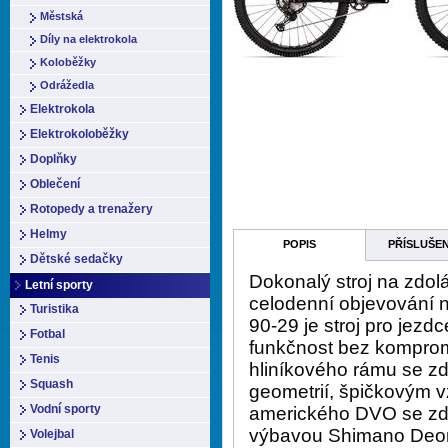
Městská
Díly na elektrokola
Koloběžky
Odrážedla
Elektrokola
Elektrokoloběžky
Doplňky
Oblečení
Rotopedy a trenažery
Helmy
POPIS
PŘÍSLUŠE
Dětské sedačky
Dokonalý stroj na zdolá
Letní sporty
celodenní objevování n
Turistika
90-29 je stroj pro jezdc
Fotbal
funkčnost bez komprom
Tenis
hliníkového rámu se z
Squash
geometrií, špičkovým
Vodní sporty
amerického DVO se zd
výbavou Shimano Deore
Volejbal