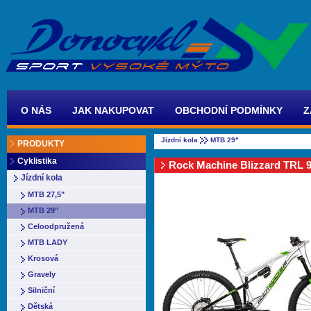
O NÁS
JAK NAKUPOVAT
OBCHODNÍ PODMÍNKY
Z
Jízdní kola
MTB 29"
PRODUKTY
Cyklistika
Rock Machine Blizzard TRL 9
Jízdní kola
MTB 27,5"
MTB 29"
Celoodpružená
MTB LADY
Krosová
Gravely
Silniční
Dětská