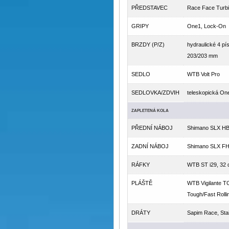
PŘEDSTAVEC
Race Face Turbi
GRIPY
One1, Lock-On
BRZDY (P/Z)
hydraulické 4 p
203/203 mm
SEDLO
WTB Volt Pro
SEDLOVKA/ZDVIH
teleskopická On
ZAPLETENÁ KOLA
PŘEDNÍ NÁBOJ
Shimano SLX HB-
ZADNÍ NÁBOJ
Shimano SLX FH-
RÁFKY
WTB ST i29, 32 
PLÁŠTĚ
WTB Vigilante T
Tough/Fast Rolli
DRÁTY
Sapim Race, Sta