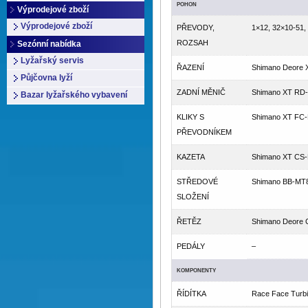
POHON
Výprodejové zboží
Výprodejové zboží
PŘEVODY,
1×12, 32×10-51,
ROZSAH
Sezónní nabídka
Lyžařský servis
ŘAZENÍ
Shimano Deore X
Půjčovna lyží
ZADNÍ MĚNIČ
Shimano XT RD
Bazar lyžařského vybavení
KLIKY S
Shimano XT FC-M
PŘEVODNÍKEM
KAZETA
Shimano XT CS-
STŘEDOVÉ
Shimano BB-MT80
SLOŽENÍ
ŘETĚZ
Shimano Deore
PEDÁLY
–
KOMPONENTY
ŘÍDÍTKA
Race Face Turbi