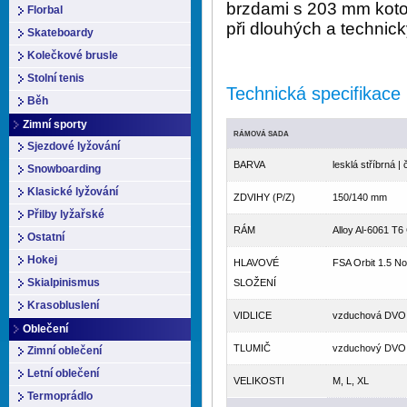
brzdami s 203 mm koto
Florbal
při dlouhých a technic
Skateboardy
Kolečkové brusle
Stolní tenis
Technická specifikace
Běh
Zimní sporty
RÁMOVÁ SADA
Sjezdové lyžování
BARVA
lesklá stříbrná |
Snowboarding
Klasické lyžování
ZDVIHY (P/Z)
150/140 mm
Přilby lyžařské
RÁM
Alloy Al-6061 T6
Ostatní
Hokej
HLAVOVÉ
FSA Orbit 1.5 No
Skialpinismus
SLOŽENÍ
Krasobluslení
VIDLICE
vzduchová DVO 
Oblečení
TLUMIČ
vzduchový DVO 
Zimní oblečení
Letní oblečení
VELIKOSTI
M, L, XL
Termoprádlo