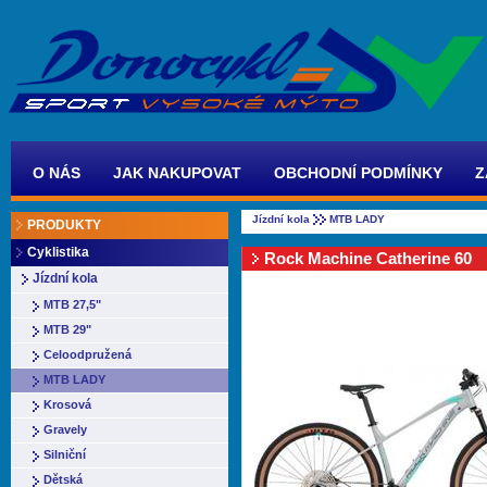
O NÁS
JAK NAKUPOVAT
OBCHODNÍ PODMÍNKY
Z
Jízdní kola
MTB LADY
PRODUKTY
Cyklistika
Rock Machine Catherine 60
Jízdní kola
MTB 27,5"
MTB 29"
Celoodpružená
MTB LADY
Krosová
Gravely
Silniční
Dětská