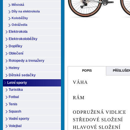
Městská
Díly na elektrokola
Koloběžky
Odrážedla
Elektrokola
Elektrokoloběžky
Doplňky
Oblečení
Rotopedy a trenažery
Helmy
POPIS
PŘÍSLUŠE
Dětské sedačky
VÁHA
Letní sporty
Turistika
Fotbal
RÁM
Tenis
Squash
ODPRUŽENÁ VIDLICE
Vodní sporty
STŘEDOVÉ SLOŽENÍ
Volejbal
HLAVOVÉ SLOŽENÍ