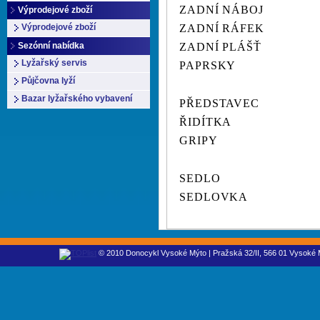
ZADNÍ NÁBOJ
Výprodejové zboží
Výprodejové zboží
ZADNÍ RÁFEK
Sezónní nabídka
ZADNÍ PLÁŠŤ
Lyžařský servis
PAPRSKY
Půjčovna lyží
Bazar lyžařského vybavení
PŘEDSTAVEC
ŘIDÍTKA
GRIPY
SEDLO
SEDLOVKA
© 2010 Donocykl Vysoké Mýto | Pražská 32/II, 566 01 Vysoké M