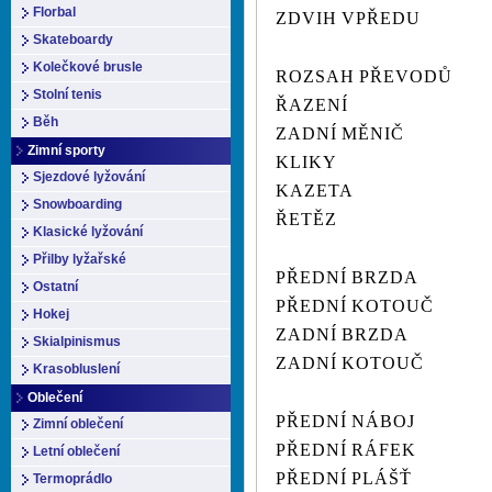
Florbal
ZDVIH VPŘEDU
Skateboardy
Kolečkové brusle
ROZSAH PŘEVODŮ
Stolní tenis
ŘAZENÍ
Běh
ZADNÍ MĚNIČ
Zimní sporty
KLIKY
Sjezdové lyžování
KAZETA
Snowboarding
ŘETĚZ
Klasické lyžování
Přilby lyžařské
PŘEDNÍ BRZDA
Ostatní
PŘEDNÍ KOTOUČ
Hokej
ZADNÍ BRZDA
Skialpinismus
ZADNÍ KOTOUČ
Krasobluslení
Oblečení
PŘEDNÍ NÁBOJ
Zimní oblečení
PŘEDNÍ RÁFEK
Letní oblečení
PŘEDNÍ PLÁŠŤ
Termoprádlo