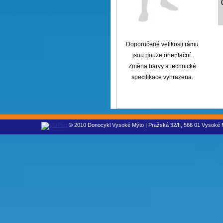
Doporučené velikosti rámu
jsou pouze orientační.
Změna barvy a technické
specifikace vyhrazena.
© 2010 Donocykl Vysoké Mýto | Pražská 32/II, 566 01 Vysoké M