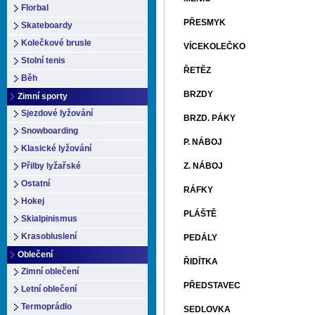
Florbal
PŘESMYK
Skateboardy
Kolečkové brusle
VÍCE­KOLEČKO
Stolní tenis
ŘETĚZ
Běh
BRZDY
Zimní sporty
Sjezdové lyžování
BRZD. PÁKY
Snowboarding
P. NÁBOJ
Klasické lyžování
Přilby lyžařské
Z. NÁBOJ
Ostatní
RÁFKY
Hokej
PLÁŠTĚ
Skialpinismus
Krasobluslení
PEDÁLY
Oblečení
ŘIDÍTKA
Zimní oblečení
PŘEDSTAVEC
Letní oblečení
Termoprádlo
SEDLOVKA