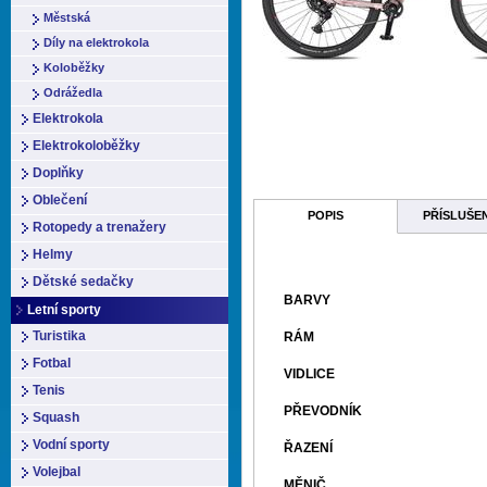
Městská
Díly na elektrokola
Koloběžky
Odrážedla
Elektrokola
Elektrokoloběžky
Doplňky
Oblečení
POPIS
PŘÍSLUŠE
Rotopedy a trenažery
Helmy
Dětské sedačky
BARVY
Letní sporty
Turistika
RÁM
Fotbal
VIDLICE
Tenis
PŘEVODNÍK
Squash
Vodní sporty
ŘAZENÍ
Volejbal
MĚNIČ