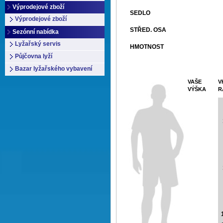
Výprodejové zboží
SEDLO
Výprodejové zboží
STŘED. OSA
Sezónní nabídka
Lyžařský servis
HMOTNOST
Půjčovna lyží
Bazar lyžařského vybavení
VAŠE
V
VÝŠKA
R