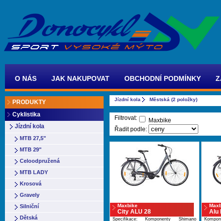
O NÁS
JAK NAKUPOVAT
OBCHODNÍ PODMÍNKY
Z
Jízdní kola
Městská (2 položky)
PRODUKTY
Cyklistika
Filtrovat:
Maxbike
Jízdní kola
Řadit podle:
MTB 27,5"
MTB 29"
Celoodpružená
MTB LADY
Krosová
Gravely
Maxbike
Maxb
Silniční
City ALU 28
Alu
Dětská
Specifikace: Komponenty Shimano
Kompo