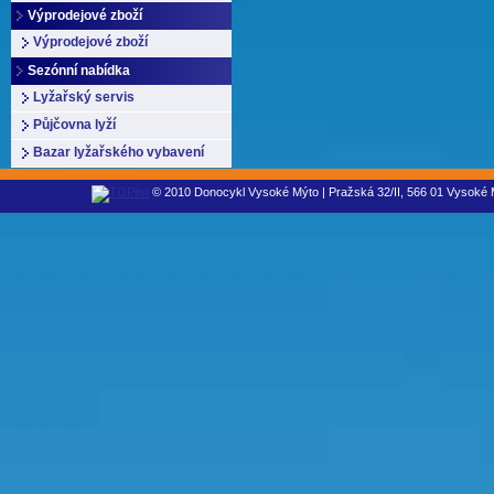
Výprodejové zboží
Výprodejové zboží
Sezónní nabídka
Lyžařský servis
Půjčovna lyží
Bazar lyžařského vybavení
© 2010 Donocykl Vysoké Mýto | Pražská 32/II, 566 01 Vysoké M