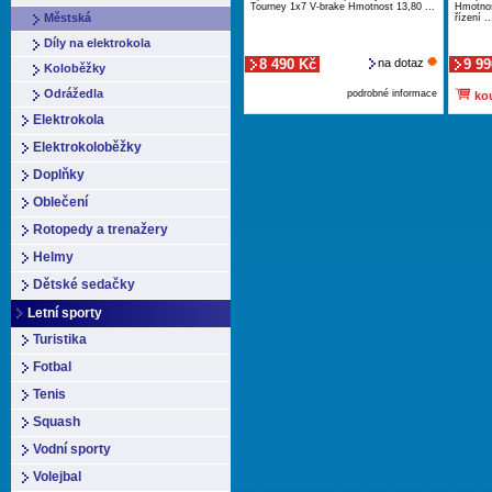
Tourney 1x7 V-brake Hmotnost 13,80 ...
Hmotno
Městská
řízení ..
Díly na elektrokola
8 490 Kč
na dotaz
9 99
Koloběžky
Odrážedla
podrobné informace
kou
Elektrokola
Elektrokoloběžky
Doplňky
Oblečení
Rotopedy a trenažery
Helmy
Dětské sedačky
Letní sporty
Turistika
Fotbal
Tenis
Squash
Vodní sporty
Volejbal