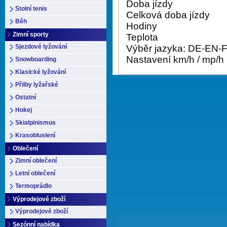
Doba jízdy
Stolní tenis
Celková doba jízdy
Běh
Hodiny
Zimní sporty
Teplota
Sjezdové lyžování
Výběr jazyka: DE-EN-
Nastavení km/h / mp/h
Snowboarding
Klasické lyžování
Přilby lyžařské
Ostatní
Hokej
Skialpinismus
Krasobluslení
Oblečení
Zimní oblečení
Letní oblečení
Termoprádlo
Výprodejové zboží
Výprodejové zboží
Sezónní nabídka