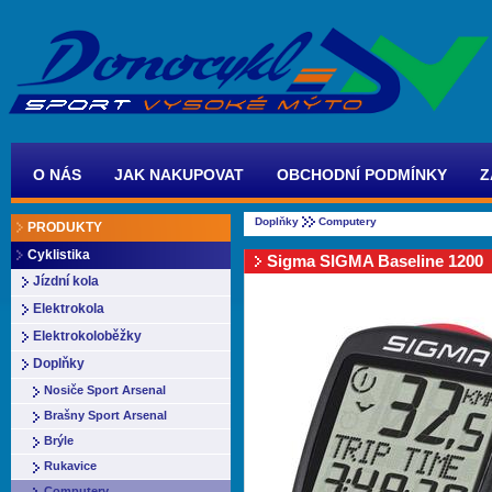
O NÁS
JAK NAKUPOVAT
OBCHODNÍ PODMÍNKY
Z
Doplňky
Computery
PRODUKTY
Cyklistika
Sigma SIGMA Baseline 1200
Jízdní kola
Elektrokola
Elektrokoloběžky
Doplňky
Nosiče Sport Arsenal
Brašny Sport Arsenal
Brýle
Rukavice
Computery