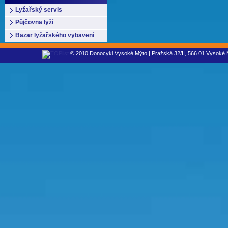
Lyžařský servis
Půjčovna lyží
Bazar lyžařského vybavení
© 2010 Donocykl Vysoké Mýto | Pražská 32/II, 566 01 Vysoké M