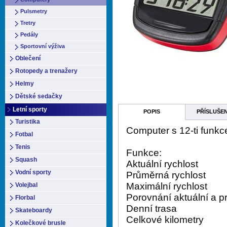
Pulsmetry
Tretry
Pedály
Sportovní výživa
Oblečení
Rotopedy a trenažery
Helmy
Dětské sedačky
Letní sporty
POPIS
PŘÍSLUŠE
Turistika
Computer s 12-ti funkc
Fotbal
Tenis
Funkce:
Squash
Aktuální rychlost
Vodní sporty
Průměrná rychlost
Maximální rychlost
Volejbal
Porovnání aktuální a p
Florbal
Denní trasa
Skateboardy
Celkové kilometry
Kolečkové brusle