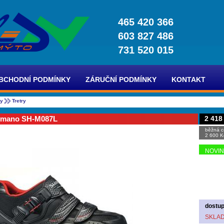
465 420 366
603 827 486
731 520 015
BCHODNÍ PODMÍNKY
ZÁRUČNÍ PODMÍNKY
KONTAKT
ky
Tretry
imano SH-M087L
2 418
běžná c
2 600 K
NOVI
dostup
SKLA