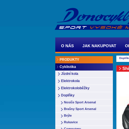
O NÁS
JAK NAKUPOVAT
O
Doplň
PRODUKTY
Cyklistika
Sh
Jízdní kola
Elektrokola
Elektrokoloběžky
Doplňky
Nosiče Sport Arsenal
Brašny Sport Arsenal
Brýle
Rukavice
Computery