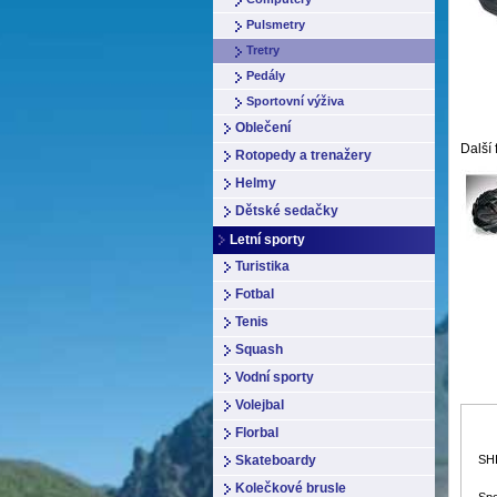
Pulsmetry
Tretry
Pedály
Sportovní výživa
Oblečení
Další 
Rotopedy a trenažery
Helmy
Dětské sedačky
Letní sporty
Turistika
Fotbal
Tenis
Squash
Vodní sporty
Volejbal
Florbal
Skateboardy
SH
Kolečkové brusle