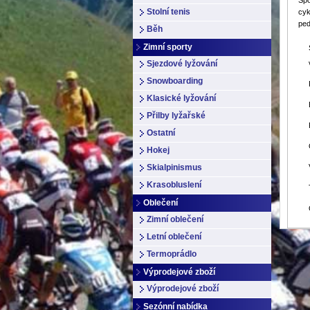
Spo
Stolní tenis
cyk
ped
Běh
Zimní sporty
Sjezdové lyžování
Snowboarding
Klasické lyžování
Přilby lyžařské
Ostatní
Hokej
Skialpinismus
Krasobluslení
Oblečení
Zimní oblečení
Letní oblečení
Termoprádlo
Výprodejové zboží
Výprodejové zboží
Sezónní nabídka