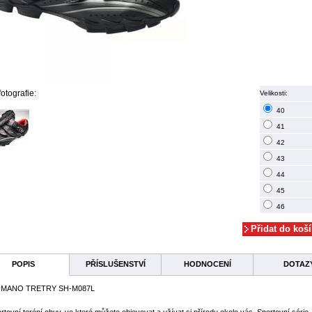
fotografie:
Velikosti:
40
41
42
43
44
45
46
POPIS
PŘÍSLUŠENSTVÍ
HODNOCENÍ
DOTAZ
IMANO TRETRY SH-M087L