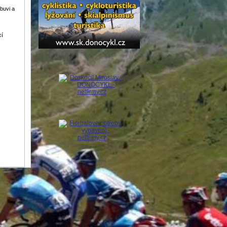
buvi a
cí