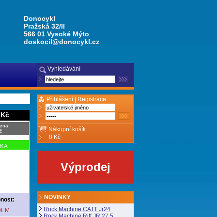
Donocykl
Pražská 32/II
566 01 Vysoké Mýto
doskocil@donocykl.cz
Vyhledávání
Přihlášení |
Registrace
 Kč
ena:
Nákupní košík
č
0 Kč
NKA
Výprodej
NOVINKY
nost:
Rock Machine CATT Jr24
DEM
Rock Machine Riff JR 27,5