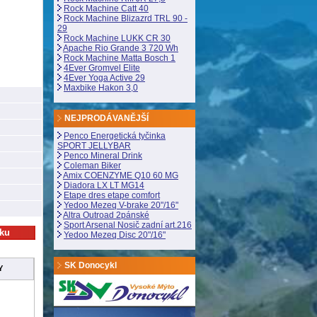
Rock Machine Catt 40
Rock Machine Blizazrd TRL 90 -
29
Rock Machine LUKK CR 30
Apache Rio Grande 3 720 Wh
Rock Machine Matta Bosch 1
4Ever Gromvel Elite
4Ever Yoga Active 29
Maxbike Hakon 3,0
NEJPRODÁVANĚJŠÍ
Penco Energetická tyčinka
SPORT JELLYBAR
Penco Mineral Drink
Coleman Biker
Amix COENZYME Q10 60 MG
Diadora LX LT MG14
Etape dres etape comfort
Yedoo Mezeq V-brake 20"/16"
Altra Outroad 2pánské
Sport Arsenal Nosič zadní art.216
Yedoo Mezeq Disc 20"/16"
SK Donocykl
Y