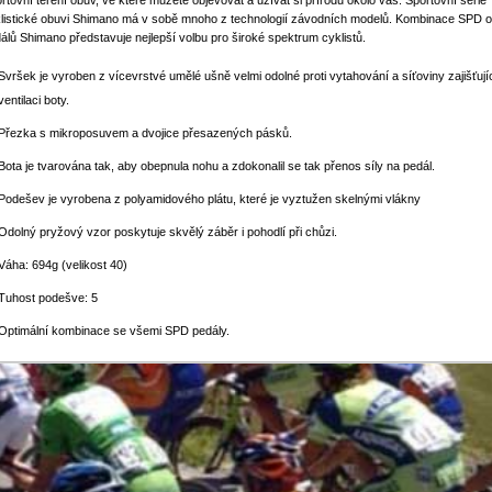
rtovní teréní obuv, ve které můžete objevovat a užívat si přírodu okolo vás. Sportovní série
listické obuvi Shimano má v sobě mnoho z technologií závodních modelů. Kombinace SPD o
álů Shimano představuje nejlepší volbu pro široké spektrum cyklistů.
Svršek je vyroben z vícevrstvé umělé ušně velmi odolné proti vytahování a síťoviny zajišťují
ventilaci boty.
Přezka s mikroposuvem a dvojice přesazených pásků.
Bota je tvarována tak, aby obepnula nohu a zdokonalil se tak přenos síly na pedál.
Podešev je vyrobena z polyamidového plátu, které je vyztužen skelnými vlákny
Odolný pryžový vzor poskytuje skvělý záběr i pohodlí při chůzi.
Váha: 694g (velikost 40)
Tuhost podešve: 5
Optimální kombinace se všemi SPD pedály.