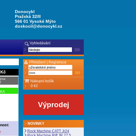
Donocykl
Pražská 32/II
566 01 Vysoké Mýto
doskocil@donocykl.cz
Vyhledávání
Přihlášení |
Registrace
 Kč
ena:
Nákupní košík
č
0 Kč
NKA
Výprodej
NOVINKY
nost:
Rock Machine CATT Jr24
y
Rock Machine Riff JR 27,5