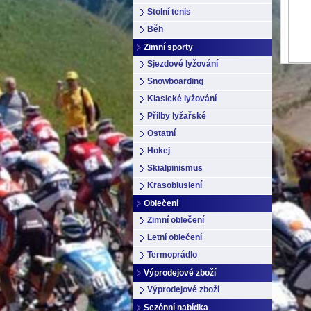
Stolní tenis
Běh
Zimní sporty
Sjezdové lyžování
Snowboarding
Klasické lyžování
Přilby lyžařské
Ostatní
Hokej
Skialpinismus
Krasobluslení
Oblečení
Zimní oblečení
Letní oblečení
Termoprádlo
Výprodejové zboží
Výprodejové zboží
Sezónní nabídka