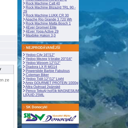
Rock Machine Catt 40
Rock Machine Blizazrd TRL 90 -
29
Rock Machine LUKK CR 30
Apache Rio Grande 3 720 Wh
Rock Machine Matta Bosch 1
4Ever Gromvel Elite
4Ever Yoga Active 29
Maxbike Hakon 3,0
NEJPRODÁVANĚJŠÍ
Yedoo City 16"/12"
Yedoo Mezeq V-brake 20"/16"
Yedoo Wzoom 12"/12"
Diadora LX R MG14
Y
Powerslide Barbie Fabulous
Coleman Biker
Yedoo Tidit 12"/12" Light
en ze
Amix GOURMET PROTEIN 1000g
Altra Outroad 2pánské
Penco Tekutý hořčík MAGNESIUM
LIQUID 25ML
SK Donocykl