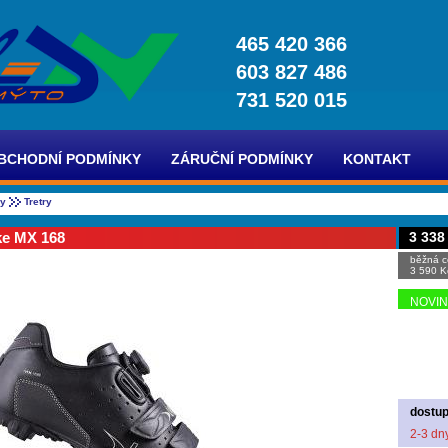
465 420 366
603 827 486
731 520 015
BCHODNÍ PODMÍNKY
ZÁRUČNÍ PODMÍNKY
KONTAKT
ky
Tretry
ke MX 168
3 338
běžná c
3 590 K
NOVI
dostup
2-3 dn