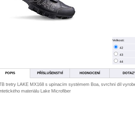
Velikosti:
42
43
44
POPIS
PŘÍSLUŠENSTVÍ
HODNOCENÍ
DOTAZ
B tretry LAKE MX168 s upínacím systémem Boa, svrchní díl vyrob
ntetického materiálu Lake Microfiber