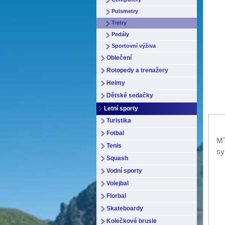
Pulsmetry
Tretry
Pedály
Sportovní výživa
Oblečení
Rotopedy a trenažery
Helmy
Dětské sedačky
Letní sporty
Turistika
Fotbal
MT
Tenis
sy
Squash
Vodní sporty
Volejbal
Florbal
Skateboardy
Kolečkové brusle