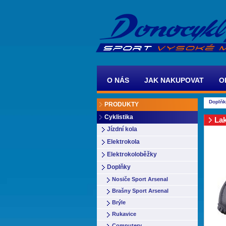
O NÁS
JAK NAKUPOVAT
O
Doplň
PRODUKTY
Cyklistika
La
Jízdní kola
Elektrokola
Elektrokoloběžky
Doplňky
Nosiče Sport Arsenal
Brašny Sport Arsenal
Brýle
Rukavice
Computery