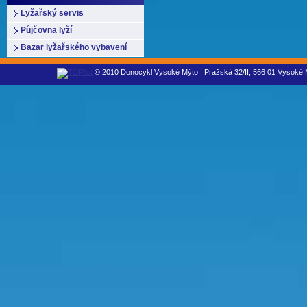
Lyžařský servis
Půjčovna lyží
Bazar lyžařského vybavení
© 2010 Donocykl Vysoké Mýto | Pražská 32/II, 566 01 Vysoké M