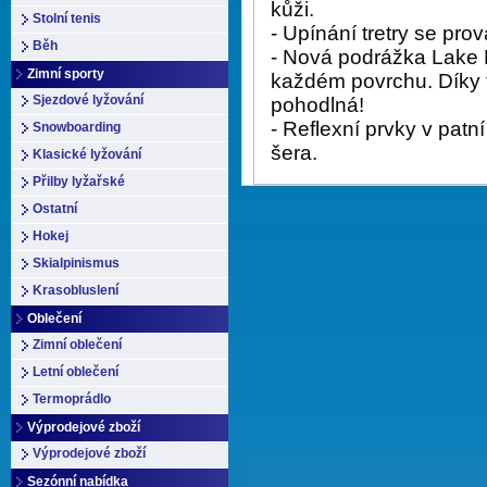
kůži.
Stolní tenis
- Upínání tretry se pr
Běh
- Nová podrážka Lake H
Zimní sporty
každém povrchu. Díky t
Sjezdové lyžování
pohodlná!
- Reflexní prvky v patní 
Snowboarding
šera.
Klasické lyžování
Přilby lyžařské
Ostatní
Hokej
Skialpinismus
Krasobluslení
Oblečení
Zimní oblečení
Letní oblečení
Termoprádlo
Výprodejové zboží
Výprodejové zboží
Sezónní nabídka