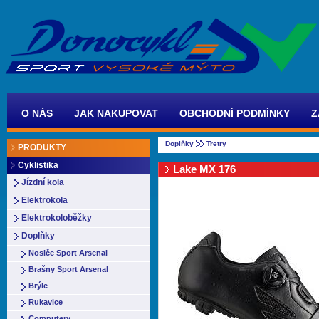
O NÁS
JAK NAKUPOVAT
OBCHODNÍ PODMÍNKY
Z
Doplňky
Tretry
PRODUKTY
Cyklistika
Lake MX 176
Jízdní kola
Elektrokola
Elektrokoloběžky
Doplňky
Nosiče Sport Arsenal
Brašny Sport Arsenal
Brýle
Rukavice
Computery