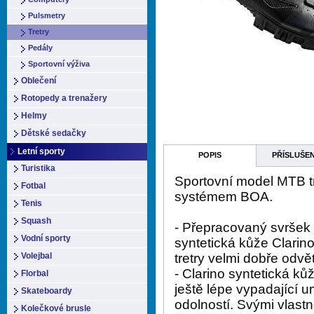
Pulsmetry
Tretry
Pedály
Sportovní výživa
Oblečení
Rotopedy a trenažery
Helmy
Dětské sedačky
Letní sporty
POPIS
PŘÍSLUŠE
Turistika
Sportovní model MTB t
Fotbal
systémem BOA.
Tenis
Squash
- Přepracovaný svršek t
Vodní sporty
syntetická kůže Clarino 
Volejbal
tretry velmi dobře odvě
- Clarino syntetická k
Florbal
ještě lépe vypadající u
Skateboardy
odolností. Svými vlastn
Kolečkové brusle