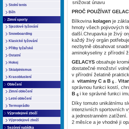
snižovat únavu
Stolní tenis
PROČ POUŽÍVAT GELAC
Běh
Zimní sporty
Bílkovina
kolagen
je zákl
hmoty všech pojivových tk
Sjezdové lyžování
další.Chrupavka je živý or
Snowboarding
každý živý orgán potřebuj
Klasické lyžování
nezbytně obsahovat snadno
Přilby lyžařské
aminokyseliny z přírodní ž
Ostatní
GELACYS
obsahuje kromě 
Hokej
dostatečné množství voln
Skialpinismus
v přírodní želatině prakti
Krasobluslení
a
vitaminy C a B
.
Vita
6
Oblečení
správnou funkci kostí, c
Zimní oblečení
B
i ke správné funkci im
6
Letní oblečení
Díky tomuto unikátnímu sl
Termoprádlo
intenzivních sportovních v
Výprodejové zboží
a jednostranném zatížení.
Výprodejové zboží
2 měsíce a je vhodné ji op
Sezónní nabídka