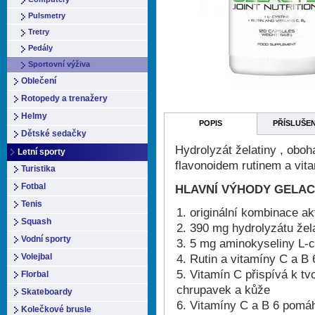
Pulsmetry
Tretry
Pedály
Sportovní výživa
Oblečení
Rotopedy a trenažery
Helmy
POPIS
PŘÍSLUŠE
Dětské sedačky
Hydrolyzát želatiny , obo
Letní sporty
flavonoidem rutinem a vit
Turistika
Fotbal
HLAVNÍ VÝHODY GELAC
Tenis
originální kombinace ak
Squash
390 mg hydrolyzátu žela
Vodní sporty
5 mg aminokyseliny L-c
Rutin a vitamíny C a B 
Volejbal
Vitamín C přispívá k tv
Florbal
chrupavek a kůže
Skateboardy
Vitamíny C a B 6 pomáha
Kolečkové brusle