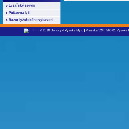
Lyžařský servis
Půjčovna lyží
Bazar lyžařského vybavení
© 2010 Donocykl Vysoké Mýto | Pražská 32/II, 566 01 Vysoké M