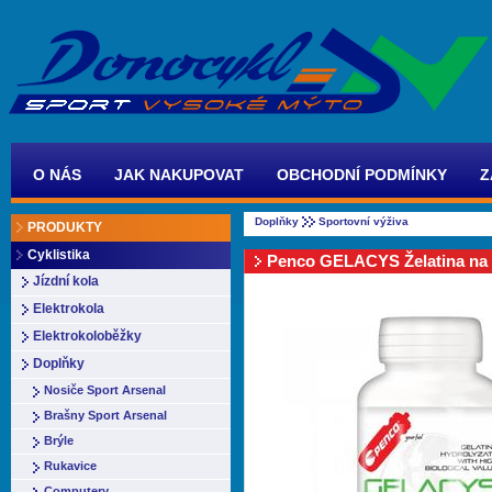
O NÁS
JAK NAKUPOVAT
OBCHODNÍ PODMÍNKY
Z
Doplňky
Sportovní výživa
PRODUKTY
Cyklistika
Penco GELACYS Želatina na 
Jízdní kola
Elektrokola
Elektrokoloběžky
Doplňky
Nosiče Sport Arsenal
Brašny Sport Arsenal
Brýle
Rukavice
Computery