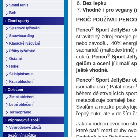
Bez lepku
Stolní tenis
Vhodné i pro vegany (
Běh
PROČ POUŽÍVAT
PENCO
Zimní sporty
Sjezdové lyžování
®
Penco
Sport JellyBar
sl
stravitelný zdroj energie 
Snowboarding
nebo závodě.. 40% energi
Klasické lyžování
sacharidů (maltodextrinů)
Přilby lyžařské
®
cukrů.
Penco
Sport Jelly
Ostatní
gelům a ocení jí i malí s
Hokej
ještě vhodné.
Skialpinismus
®
Penco
Sport JellyBar
ob
Krasobluslení
isomaltulosu ( Palatinosu
Oblečení
během déletrvajících sport
Zimní oblečení
metabolizuje pomaleji bez
Letní oblečení
Svalům a mozku poskytuje 
Termoprádlo
řepný cukr, ale v delším č
Výprodejové zboží
Jako vhodnou ovocnou slož
Výprodejové zboží
které patří mezi druhy o
Sezónní nabídka
Podobně jako Palatinosa zv