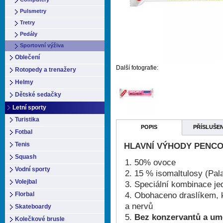
Pulsmetry
Tretry
Pedály
Sportovní výživa
Oblečení
Další fotografie:
Rotopedy a trenažery
Helmy
Dětské sedačky
Letní sporty
Turistika
POPIS
PŘÍSLUŠE
Fotbal
Tenis
HLAVNÍ VÝHODY PENCO
Squash
50% ovoce
Vodní sporty
15 % isomaltulosy (Pal
Volejbal
Speciální kombinace j
Obohaceno draslíkem, k
Florbal
a nervů
Skateboardy
Bez konzervantů a um
Kolečkové brusle