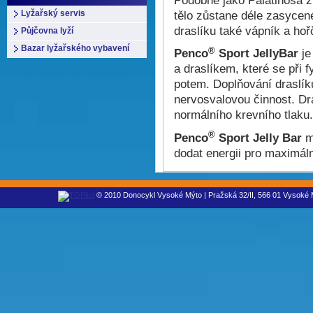
tělo zůstane déle zasycené
Lyžařský servis
draslíku také vápník a hoř
Půjčovna lyží
Bazar lyžařského vybavení
®
Penco
Sport JellyBar
je
a draslíkem, které se při f
potem. Doplňování draslík
nervosvalovou činnost. Dra
normálního krevního tlaku
®
Penco
Sport Jelly Bar
m
dodat energii pro maximál
© 2010 Donocykl Vysoké Mýto | Pražská 32/II, 566 01 Vysoké M