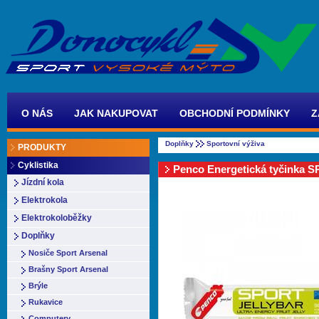
O NÁS
JAK NAKUPOVAT
OBCHODNÍ PODMÍNKY
Z
Doplňky
Sportovní výživa
PRODUKTY
Cyklistika
Penco Energetická tyčinka
Jízdní kola
Elektrokola
Elektrokoloběžky
Doplňky
Nosiče Sport Arsenal
Brašny Sport Arsenal
Brýle
Rukavice
Computery