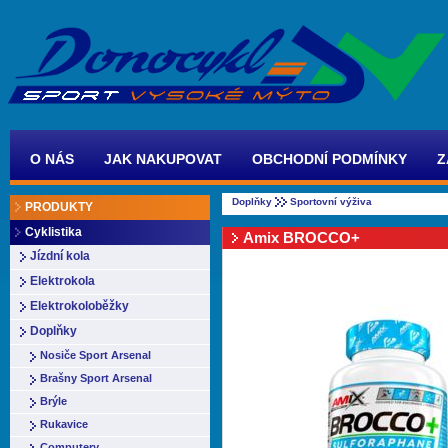
O NÁS
JAK NAKUPOVAT
OBCHODNÍ PODMÍNKY
Z
Doplňky
Sportovní výživa
PRODUKTY
Cyklistika
Amix BROCCO+
Jízdní kola
Elektrokola
Elektrokoloběžky
Doplňky
Nosiče Sport Arsenal
Brašny Sport Arsenal
Brýle
Rukavice
Computery