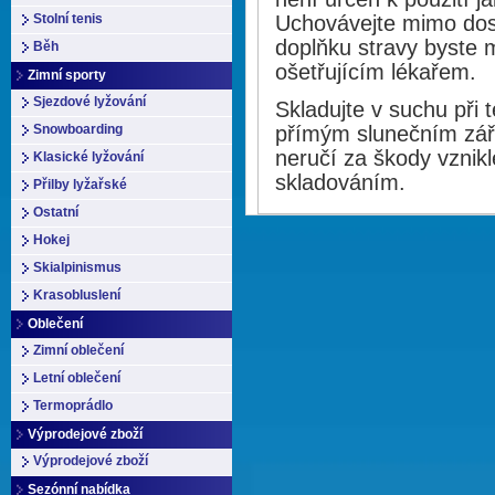
Stolní tenis
Uchovávejte mimo dos
doplňku stravy byste 
Běh
ošetřujícím lékařem.
Zimní sporty
Sjezdové lyžování
Skladujte v suchu při 
Snowboarding
přímým slunečním zá
neručí za škody vzni
Klasické lyžování
skladováním.
Přilby lyžařské
Ostatní
Hokej
Skialpinismus
Krasobluslení
Oblečení
Zimní oblečení
Letní oblečení
Termoprádlo
Výprodejové zboží
Výprodejové zboží
Sezónní nabídka