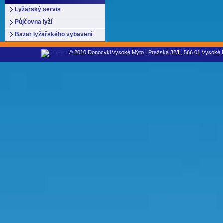
Lyžařský servis
Půjčovna lyží
Bazar lyžařského vybavení
© 2010 Donocykl Vysoké Mýto | Pražská 32/II, 566 01 Vysoké M