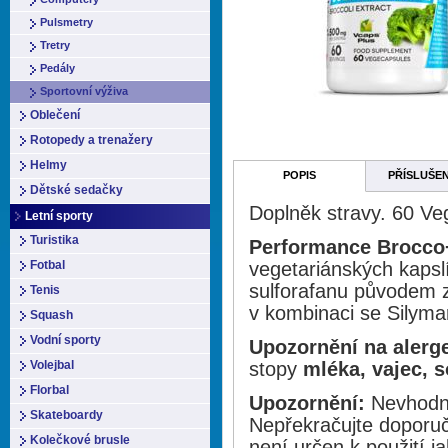
Pulsmetry
Tretry
Pedály
Sportovní výživa
Oblečení
Rotopedy a trenažery
Helmy
POPIS
PŘÍSLUŠE
Dětské sedačky
Doplněk stravy. 60 Ve
Letní sporty
Turistika
Performance Brocco
Fotbal
vegetariánských kaps
sulforafanu původem z
Tenis
v kombinaci se Silyma
Squash
Vodní sporty
Upozornění na alerg
Volejbal
stopy
mléka, vajec, s
Florbal
Upozornění:
Nevhodné 
Skateboardy
Nepřekračujte doporu
Kolečkové brusle
není určen k použití j