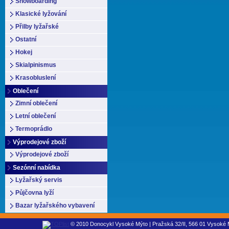
Snowboarding
Klasické lyžování
Přilby lyžařské
Ostatní
Hokej
Skialpinismus
Krasobluslení
Oblečení
Zimní oblečení
Letní oblečení
Termoprádlo
Výprodejové zboží
Výprodejové zboží
Sezónní nabídka
Lyžařský servis
Půjčovna lyží
Bazar lyžařského vybavení
© 2010 Donocykl Vysoké Mýto | Pražská 32/II, 566 01 Vysoké M