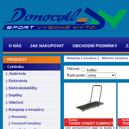
O NÁS
JAK NAKUPOVAT
OBCHODNÍ PODMÍNKY
Z
Rotopedy a trenažery
Běžecké trenažery 
PRODUKTY
Cyklistika
Filtrovat:
Kettler
Jízdní kola
Řadit podle:
Elektrokola
Elektrokoloběžky
Doplňky
Oblečení
Rotopedy a trenažery
Rotopedy
Kettler
Kettl
Crossové trenažery
TOORX STREET COMPACT
TOO
očet permanentních údajů na displeji 4
Počet p