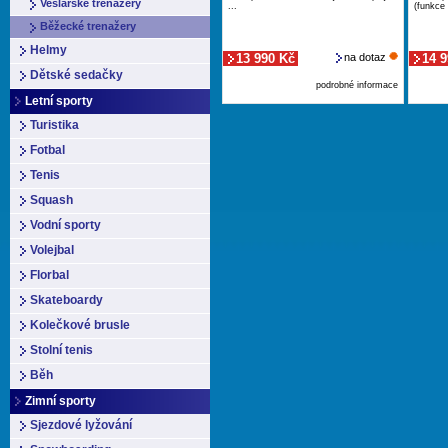
Veslařské trenažery
...
(funkce 
Běžecké trenažery
Helmy
13 990 Kč
na dotaz
14 
Dětské sedačky
podrobné informace
Letní sporty
Turistika
Fotbal
Tenis
Squash
Vodní sporty
Volejbal
Florbal
Skateboardy
Kolečkové brusle
Stolní tenis
Běh
Zimní sporty
Sjezdové lyžování