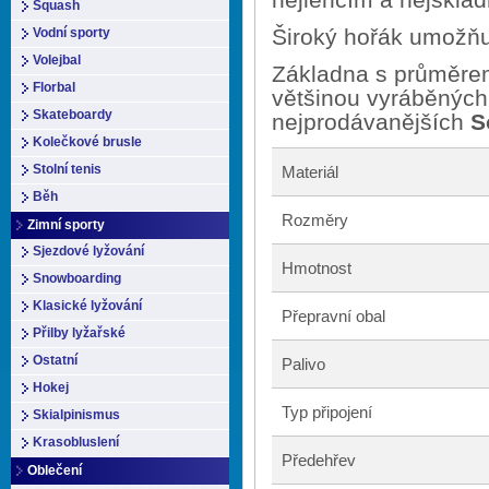
Squash
Široký hořák umožňu
Vodní sporty
Volejbal
Základna s průměrem 
Florbal
většinou vyráběných
Skateboardy
nejprodávanějších
S
Kolečkové brusle
Stolní tenis
Materiál
Běh
Rozměry
Zimní sporty
Sjezdové lyžování
Hmotnost
Snowboarding
Klasické lyžování
Přepravní obal
Přilby lyžařské
Ostatní
Palivo
Hokej
Typ připojení
Skialpinismus
Krasobluslení
Předehřev
Oblečení