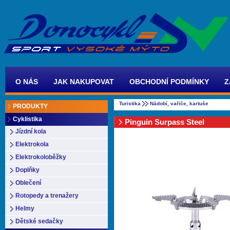
O NÁS
JAK NAKUPOVAT
OBCHODNÍ PODMÍNKY
Z
Turistika
Nádobí, vařiče, kartuše
PRODUKTY
Cyklistika
Pinguin Surpass Steel
Jízdní kola
Elektrokola
Elektrokoloběžky
Doplňky
Oblečení
Rotopedy a trenažery
Helmy
Dětské sedačky