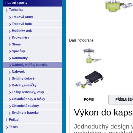
Letní sporty
Turistika
Treková obuv
Trekové hole
Hodinky trek
Krokoměry
Další fotografie:
Stany
Spacáky
Karimatky
Nádobí, vařiče, kartuše
Nábytek
Svítilny čelové
Batohy,sedačky
Tašky, ledvinky, vaky
Chladící boxy a tašky
POPIS
PŘÍSLUŠE
Chemické toalety
Výkon do kaps
Svítilny a baterky
Fotbal
Jednoduchý design v
Tenis
nejlehčím a nejsklad