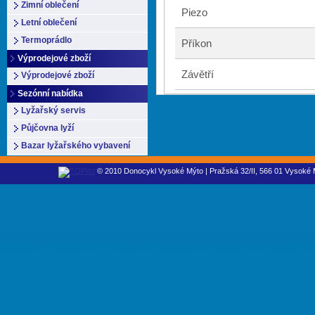
Zimní oblečení
Piezo
Letní oblečení
Termoprádlo
Příkon
Výprodejové zboží
Závětří
Výprodejové zboží
Sezónní nabídka
Lyžařský servis
Půjčovna lyží
Bazar lyžařského vybavení
© 2010 Donocykl Vysoké Mýto | Pražská 32/II, 566 01 Vysoké M