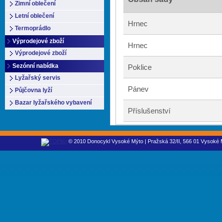
Zimní oblečení
Letní oblečení
Hrnec
Termoprádlo
Výprodejové zboží
Hrnec
Výprodejové zboží
Sezónní nabídka
Poklice
Lyžařský servis
Pánev
Půjčovna lyží
Bazar lyžařského vybavení
Příslušenství
© 2010 Donocykl Vysoké Mýto | Pražská 32/II, 566 01 Vysoké M