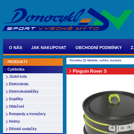
O NÁS
JAK NAKUPOVAT
OBCHODNÍ PODMÍNKY
Z
Turistika
Nádobí, vařiče, kartuše
PRODUKTY
Cyklistika
Pinguin Rover S
Jízdní kola
Elektrokola
Elektrokoloběžky
Doplňky
Oblečení
Rotopedy a trenažery
Helmy
Dětské sedačky