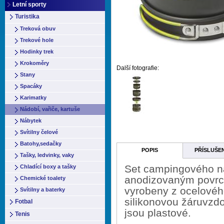
Letní sporty
Turistika
Treková obuv
Trekové hole
Hodinky trek
Krokoměry
Další fotografie:
Stany
Spacáky
Karimatky
Nádobí, vařiče, kartuše
Nábytek
Svítilny čelové
Batohy,sedačky
POPIS
PŘÍSLUŠE
Tašky, ledvinky, vaky
Set campingového ná
Chladící boxy a tašky
anodizovaným povrch
Chemické toalety
vyrobeny z ocelovéh
Svítilny a baterky
silikonovou žáruvzdo
Fotbal
jsou plastové.
Tenis