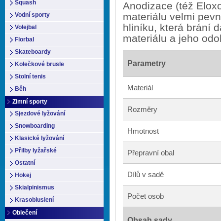
Squash
Anodizace (též Eloxo
materiálu velmi pevn
Vodní sporty
hliníku, která brání 
Volejbal
materiálu a jeho odol
Florbal
Skateboardy
Parametry
Kolečkové brusle
Stolní tenis
Materiál
Běh
Zimní sporty
Rozměry
Sjezdové lyžování
Snowboarding
Hmotnost
Klasické lyžování
Přilby lyžařské
Přepravní obal
Ostatní
Dílů v sadě
Hokej
Skialpinismus
Počet osob
Krasobluslení
Oblečení
Obsah sady