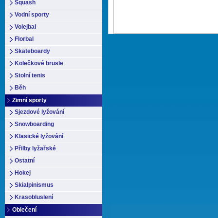
Squash
Vodní sporty
Volejbal
Florbal
Skateboardy
Kolečkové brusle
Stolní tenis
Běh
Zimní sporty
Sjezdové lyžování
Snowboarding
Klasické lyžování
Přilby lyžařské
Ostatní
Hokej
Skialpinismus
Krasobluslení
Oblečení