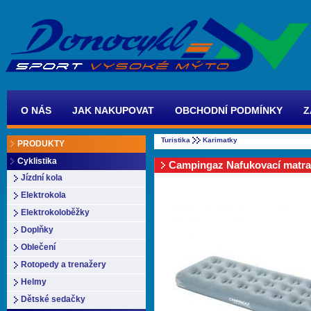
O NÁS
JAK NAKUPOVAT
OBCHODNÍ PODMÍNKY
Z
Turistika
Karimatky
PRODUKTY
Cyklistika
Campingaz Nafukovací matra
Jízdní kola
Elektrokola
Elektrokoloběžky
Doplňky
Oblečení
Rotopedy a trenažery
Helmy
Dětské sedačky