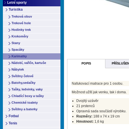
Letní sporty
Turistika
Treková obuv
Trekové hole
Hodinky trek
Krokoměry
Stany
Spacáky
Karimatky
Nádobí, vařiče, kartuše
POPIS
PŘÍSLUŠE
Nábytek
Svítilny čelové
Batohy,sedačky
Nafukovací matrace pro 1 osobu.
Tašky, ledvinky, vaky
Možnost užítí jak venku, tak i doma.
Chladící boxy a tašky
Dvojitý uzávěr
Chemické toalety
21 prstenců
Svítilny a baterky
Opravná sada součástí výrobku.
Fotbal
Rozměry:
188 x 74 x 19 cm
Hmotnost:
1,6 kg
Tenis