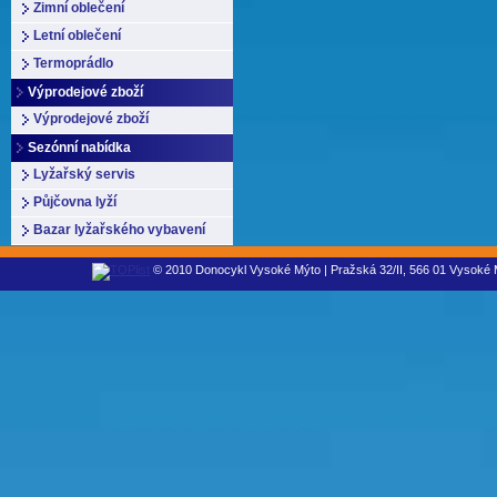
Zimní oblečení
Letní oblečení
Termoprádlo
Výprodejové zboží
Výprodejové zboží
Sezónní nabídka
Lyžařský servis
Půjčovna lyží
Bazar lyžařského vybavení
© 2010 Donocykl Vysoké Mýto | Pražská 32/II, 566 01 Vysoké M