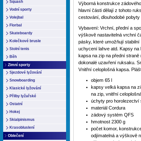
Squash
Výborná konstrukce zádového 
Vodní sporty
hlavní části dělají z tohoto ru
cestování, dlouhodobé pobyty v
Volejbal
Florbal
Vybavení: Vrchní, přední a sp
Skateboardy
výškově nastavitelná vrchní 
Kolečkové brusle
pásky, které umožňují stabiln
uchycení lahve atd. Kapsy na 
Stolní tenis
kapsa na zip na přední straně 
Běh
dokonalé uzavření ruksaku. S
Zimní sporty
Vnitřní celoplošná kapsa. Pláš
Sjezdové lyžování
objem 65 l
Snowboarding
kapsy velká kapsa na zi
Klasické lyžování
na zip, vnitřní celoploš
Přilby lyžařské
úchyty pro horolezectví
Ostatní
materiál Cordura
Hokej
zádový systém QFS
Skialpinismus
hmotnost 2300 g
Krasobluslení
počet komor, konstrukce
odjímatelná a výškově n
Oblečení