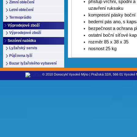
přístup vrchní, spodní a
Zimní oblečení
uzavření ruksaku
Letní oblečení
kompresní pásky boční 
Termoprádlo
bederní pás ano, s kap
Výprodejové zboží
bezpečnost a ochrana pl
Výprodejové zboží
ostatní boční síťové kap
Sezónní nabídka
rozměr 85 x 38 x 35
Lyžařský servis
nosnost 25 kg
Půjčovna lyží
Bazar lyžařského vybavení
© 2010 Donocykl Vysoké Mýto | Pražská 32/II, 566 01 Vysoké M