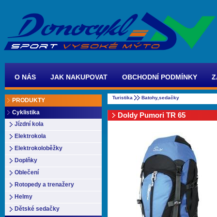
O NÁS
JAK NAKUPOVAT
OBCHODNÍ PODMÍNKY
Z
Turistika
Batohy,sedačky
PRODUKTY
Cyklistika
Doldy Pumori TR 65
Jízdní kola
Elektrokola
Elektrokoloběžky
Doplňky
Oblečení
Rotopedy a trenažery
Helmy
Dětské sedačky