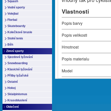
Squash
Vodní sporty
Vlastnosti
Volejbal
Florbal
Popis barvy
Skateboardy
Kolečkové brusle
Popis velikosti
Stolní tenis
Běh
Hmotnost
Zimní sporty
Sjezdové lyžování
Popis materialu
Snowboarding
Klasické lyžování
Model
Přilby lyžařské
Ostatní
Hokej
Skialpinismus
Krasobluslení
Oblečení