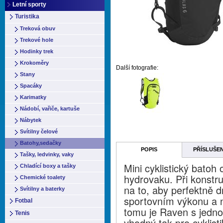
Letní sporty
Turistika
Treková obuv
Trekové hole
Hodinky trek
Krokoměry
Další fotografie:
Stany
Spacáky
Karimatky
Nádobí, vařiče, kartuše
Nábytek
Svítilny čelové
Batohy,sedačky
POPIS
PŘÍSLUŠE
Tašky, ledvinky, vaky
Mini cyklistický batoh
Chladící boxy a tašky
hydrovaku. Při konstru
Chemické toalety
na to, aby perfektně dr
Svítilny a baterky
sportovním výkonu a n
Fotbal
tomu je Raven s jedno
Tenis
vhodný tak pro cyklisti