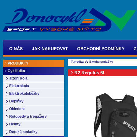
O NÁS
JAK NAKUPOVAT
OBCHODNÍ PODMÍNKY
Z
Turistika
Batohy,sedačky
PRODUKTY
Cyklistika
R2 Regulus 6l
Jízdní kola
Elektrokola
Elektrokoloběžky
Doplňky
Oblečení
Rotopedy a trenažery
Helmy
Dětské sedačky