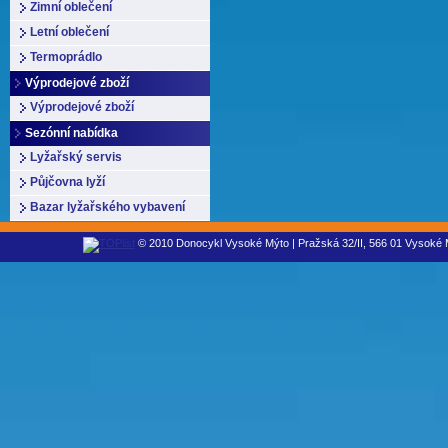
Zimní oblečení
Letní oblečení
Termoprádlo
Výprodejové zboží
Výprodejové zboží
Sezónní nabídka
Lyžařský servis
Půjčovna lyží
Bazar lyžařského vybavení
© 2010 Donocykl Vysoké Mýto | Pražská 32/II, 566 01 Vysoké M