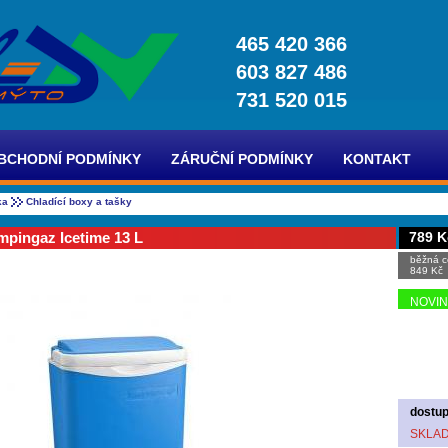
465 420 366
603 827 486
731 520 015
BCHODNÍ PODMÍNKY
ZÁRUČNÍ PODMÍNKY
KONTAKT
ka
Chladící boxy a tašky
pingaz Icetime 13 L
789 K
běžná c
849 Kč
NOVI
dostup
SKLA