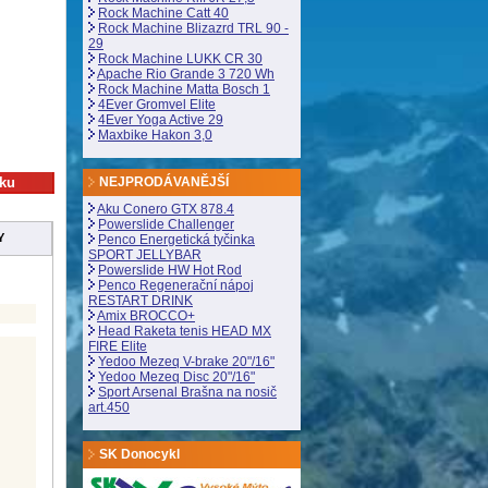
Rock Machine Catt 40
Rock Machine Blizazrd TRL 90 -
29
Rock Machine LUKK CR 30
Apache Rio Grande 3 720 Wh
Rock Machine Matta Bosch 1
4Ever Gromvel Elite
4Ever Yoga Active 29
Maxbike Hakon 3,0
NEJPRODÁVANĚJŠÍ
Aku Conero GTX 878.4
Powerslide Challenger
Y
Penco Energetická tyčinka
SPORT JELLYBAR
Powerslide HW Hot Rod
Penco Regenerační nápoj
RESTART DRINK
Amix BROCCO+
Head Raketa tenis HEAD MX
FIRE Elite
Yedoo Mezeq V-brake 20"/16"
Yedoo Mezeq Disc 20"/16"
Sport Arsenal Brašna na nosič
art.450
SK Donocykl