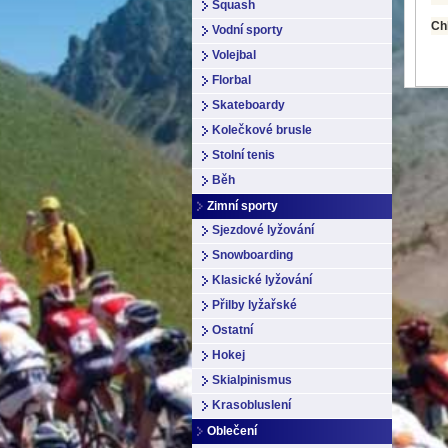
Squash
Ch
Vodní sporty
Volejbal
Florbal
Skateboardy
Kolečkové brusle
Stolní tenis
Běh
Zimní sporty
Sjezdové lyžování
Snowboarding
Klasické lyžování
Přilby lyžařské
Ostatní
Hokej
Skialpinismus
Krasobluslení
Oblečení