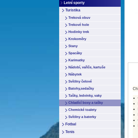
Letní sporty
Turistika
Treková obuv
Trekové hole
Hodinky trek
Krokoměry
Stany
Spacáky
Karimatky
Nádobí, vařiče, kartuše
Nábytek
Svítilny čelové
Batohy,sedačky
Chl
Tašky, ledvinky, vaky
Chladící boxy a tašky
Chemické toalety
Svítilny a baterky
Fotbal
Tenis