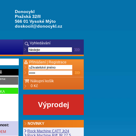
Donocykl
Pražská 32/II
566 01 Vysoké Mýto
doskocil@donocykl.cz
Vyhledávání
Přihlášení |
Registrace
č
ena:
Nákupní košík
0 Kč
NKA
Výprodej
NOVINKY
nost:
Rock Machine CATT Jr24
DEM
Rock Machine Riff JR 27,5