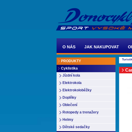
O NÁS
JAK NAKUPOVAT
O
Turisti
PRODUKTY
Cyklistika
Cam
Jízdní kola
Elektrokola
Elektrokoloběžky
Doplňky
Oblečení
Rotopedy a trenažery
Helmy
Dětské sedačky