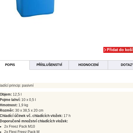
POPIS
PŘÍSLUŠENSTVÍ
HODNOCENÍ
DOTAZ
adící princip: pasivní
Objem:
12,5 l
Pojme lahví:
10 x 0,5 l
Hmotnost:
1,9 kg
Rozměr:
30 x 38,5 x 20 cm
Chladící účinek vč. chladících vložek:
17 h
Doporučené množství chladících vložek:
2x Freez Pack M10
2x Flexi Freez Pack M