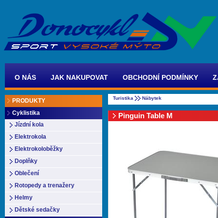
O NÁS
JAK NAKUPOVAT
OBCHODNÍ PODMÍNKY
Z
Turistika
Nábytek
PRODUKTY
Cyklistika
Pinguin Table M
Jízdní kola
Elektrokola
Elektrokoloběžky
Doplňky
Oblečení
Rotopedy a trenažery
Helmy
Dětské sedačky