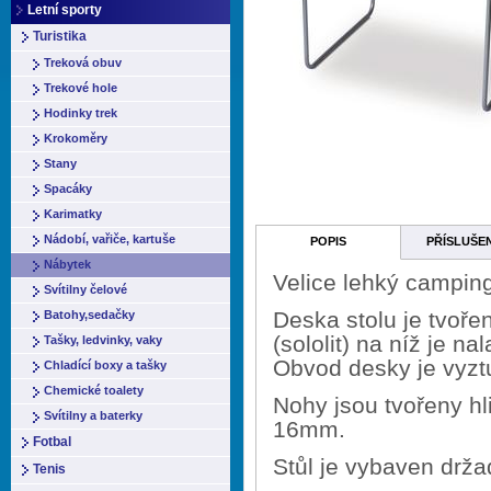
Letní sporty
Turistika
Treková obuv
Trekové hole
Hodinky trek
Krokoměry
Stany
Spacáky
Karimatky
Nádobí, vařiče, kartuše
POPIS
PŘÍSLUŠE
Nábytek
Velice lehký camping
Svítilny čelové
Deska stolu je tvoře
Batohy,sedačky
(sololit) na níž je n
Tašky, ledvinky, vaky
Obvod desky je vyzt
Chladící boxy a tašky
Chemické toalety
Nohy jsou tvořeny h
Svítilny a baterky
16mm.
Fotbal
Stůl je vybaven drž
Tenis