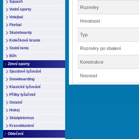
Squash
Rozměry
Vodní sporty
Volejbal
Hmotnost
Florbal
Skateboardy
Typ
Kolečkové brusle
Rozměry po sbalení
Stolní tenis
Běh
Konstrukce
Zimní sporty
Sjezdové lyžování
Nosnost
Snowboarding
Klasické lyžování
Přilby lyžařské
Ostatní
Hokej
Skialpinismus
Krasobluslení
Oblečení