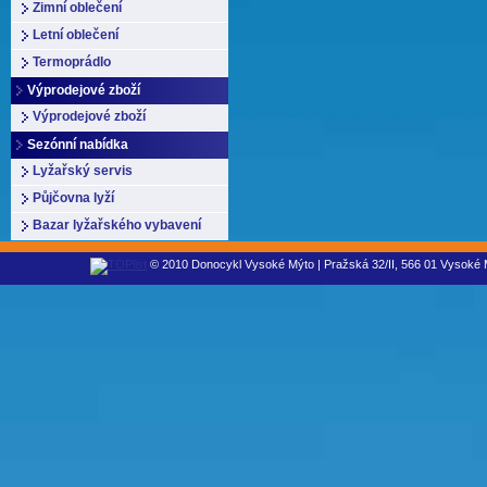
Zimní oblečení
Letní oblečení
Termoprádlo
Výprodejové zboží
Výprodejové zboží
Sezónní nabídka
Lyžařský servis
Půjčovna lyží
Bazar lyžařského vybavení
© 2010 Donocykl Vysoké Mýto | Pražská 32/II, 566 01 Vysoké M