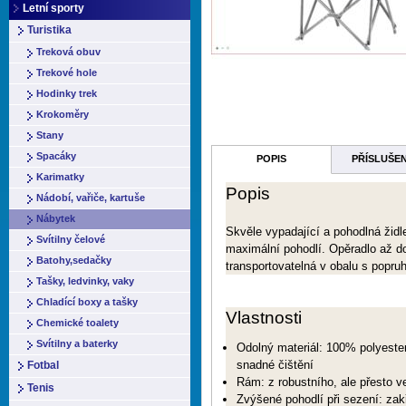
Letní sporty
Turistika
Treková obuv
Trekové hole
Hodinky trek
Krokoměry
Stany
Spacáky
POPIS
PŘÍSLUŠE
Karimatky
Popis
Nádobí, vařiče, kartuše
Nábytek
Skvěle vypadající a pohodlná židle
Svítilny čelové
maximální pohodlí. Opěradlo až d
Batohy,sedačky
transportovatelná v obalu s popr
Tašky, ledvinky, vaky
Chladící boxy a tašky
Vlastnosti
Chemické toalety
Svítilny a baterky
Odolný materiál: 100% polyeste
snadné čištění
Fotbal
Rám: z robustního, ale přesto ve
Tenis
Zvýšené pohodlí při sezení: zak