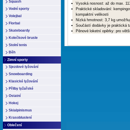
Squash
Vysoká nosnost: až do max. 11
Vodní sporty
Praktické skladování: kempingov
kompaktní velikosti
Volejbal
Nízká hmotnost: 3,7 kg umožňu
Florbal
Součástí dodávky je praktická 
Skateboardy
Pěnové loketní opěrky: pro větš
Kolečkové brusle
Stolní tenis
Běh
Zimní sporty
Sjezdové lyžování
Snowboarding
Klasické lyžování
Přilby lyžařské
Ostatní
Hokej
Skialpinismus
Krasobluslení
Oblečení