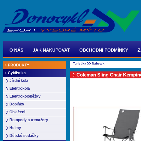
O NÁS
JAK NAKUPOVAT
OBCHODNÍ PODMÍNKY
Z
Turistika
Nábytek
PRODUKTY
Cyklistika
Coleman Sling Chair Kemping
Jízdní kola
Elektrokola
Elektrokoloběžky
Doplňky
Oblečení
Rotopedy a trenažery
Helmy
Dětské sedačky