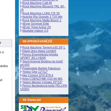
Rock Machine Catt 40
Rock Machine Blizazrd TRL 90 -
29
Rock Machine LUKK CR 30
Apache Rio Grande 3 720 Wh
Rock Machine Matta Bosch 1
4Ever Gromvel Elite
4Ever Yoga Active 29
Maxbike Hakon 3,0
NEJPRODÁVANĚJŠÍ
Y
Rock Machine Torrent e30 29" L
Etape dres etape comfort
c o
Penco Energetická tyčinka
SPORT JELLYBAR
Sport Arsenal Brašna na nosič
art.450
odního
Powerslide Barbie Fabulous
Yedoo One 12"/12"
Aku Conero GTX 878.4
Amix COENZYME Q10 60 MG
ut
Yedoo Mezeq V-brake 20"/16"
Penco Bezlepková kaše PELUPA
1500G
SK Donocykl