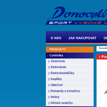
O NÁS
JAK NAKUPOVAT
O
Turisti
PRODUKTY
Cyklistika
Pi
Jízdní kola
Elektrokola
Elektrokoloběžky
Doplňky
Oblečení
Rotopedy a trenažery
Helmy
Dětské sedačky