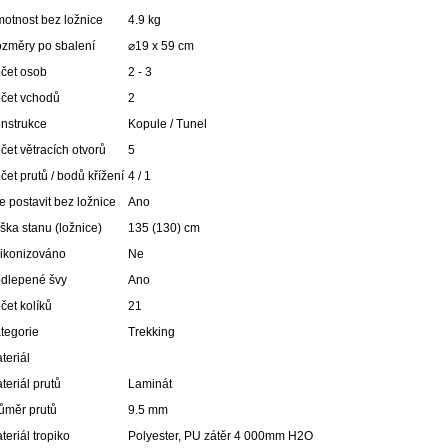
otnost bez ložnice
4.9 kg
změry po sbalení
⌀19 x 59 cm
čet osob
2 - 3
čet vchodů
2
nstrukce
Kopule / Tunel
čet větracích otvorů
5
čet prutů / bodů křížení
4 / 1
e postavit bez ložnice
Ano
ška stanu (ložnice)
135 (130) cm
likonizováno
Ne
dlepené švy
Ano
čet kolíků
21
tegorie
Trekking
teriál
teriál prutů
Laminát
ůměr prutů
9.5 mm
teriál tropiko
Polyester, PU zátěr 4 000mm H2O