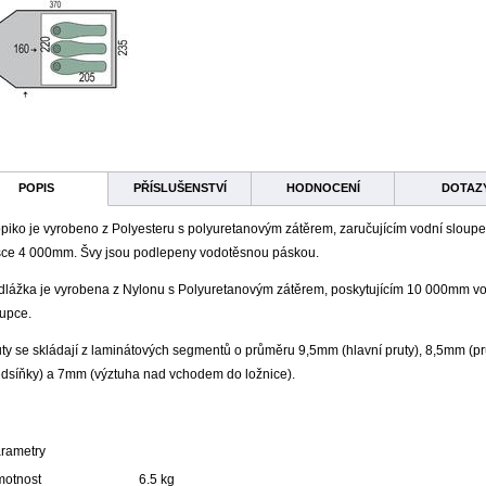
POPIS
PŘÍSLUŠENSTVÍ
HODNOCENÍ
DOTAZ
piko je vyrobeno z Polyesteru s polyuretanovým zátěrem, zaručujícím vodní sloupe
šce 4 000mm. Švy jsou podlepeny vodotěsnou páskou.
dlážka je vyrobena z Nylonu s Polyuretanovým zátěrem, poskytujícím 10 000mm v
oupce.
ty se skládají z laminátových segmentů o průměru 9,5mm (hlavní pruty), 8,5mm (pr
edsíňky) a 7mm (výztuha nad vchodem do ložnice).
rametry
otnost
6.5 kg