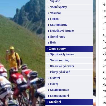
Squash
Hm
Vodní sporty
Ro
Volejbal
Po
Florbal
Po
Skateboardy
Ko
Kolečkové brusle
Po
Stolní tenis
Po
Běh
Lz
Zimní sporty
Vý
Sjezdové lyžování
Si
Snowboarding
Klasické lyžování
Po
Přilby lyžařské
Po
Ostatní
Ka
Hokej
Ma
Skialpinismus
Ma
Krasobluslení
Pr
Oblečení
Ma