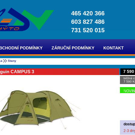
465 420 366
603 827 486
731 520 015
BCHODNÍ PODMÍNKY
ZÁRUČNÍ PODMÍNKY
KONTAKT
ka
Stany
nguin CAMPUS 3
7 590
běžná c
7 590 K
NOVI
dostup
2-3 dn