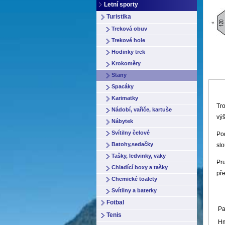
Letní sporty
Turistika
Treková obuv
Trekové hole
Hodinky trek
Krokoměry
Stany
Spacáky
Karimatky
Tro
Nádobí, vařiče, kartuše
vý
Nábytek
Svítilny čelové
Po
Batohy,sedačky
sl
Tašky, ledvinky, vaky
Pru
Chladící boxy a tašky
př
Chemické toalety
Svítilny a baterky
Fotbal
Pa
Tenis
Hm