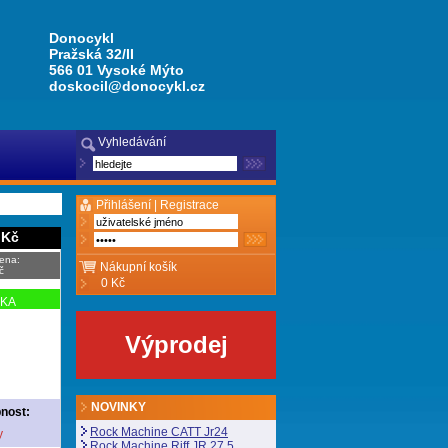
Donocykl
Pražská 32/II
566 01 Vysoké Mýto
doskocil@donocykl.cz
Vyhledávání
Přihlášení |
Registrace
 Kč
ena:
Nákupní košík
č
0 Kč
NKA
Výprodej
NOVINKY
nost:
Rock Machine CATT Jr24
y
Rock Machine Riff JR 27,5