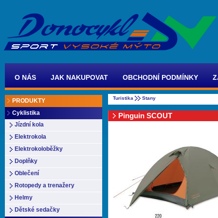
O NÁS
JAK NAKUPOVAT
OBCHODNÍ PODMÍNKY
Z
Turistika
Stany
PRODUKTY
Cyklistika
Pinguin SCOUT
Jízdní kola
Elektrokola
Elektrokoloběžky
Doplňky
Oblečení
Rotopedy a trenažery
Helmy
Dětské sedačky