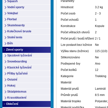
Parametry
Squash
Vodní sporty
Hmotnost
3.2 kg
Volejbal
Počet osob
2 - 3
Florbal
Počet vchodů
1
Skateboardy
Konstrukce
Kopule
Kolečkové brusle
Počet větracích otvorů
2
Stolní tenis
Počet prutů / bodů křížení
2 / 1
Běh
Lze postavit bez ložnice
Ne
Zimní sporty
Výška stanu (ložnice)
115 (110)
Sjezdové lyžování
Silikonizováno
Ne
Snowboarding
Podlepené švy
Ano
Klasické lyžování
Počet kolíků
12
Přilby lyžařské
Kategorie
Trekking
Ostatní
Materiál
Hokej
Materiál prutů
Laminát
Skialpinismus
Průměr prutů
8.5 mm
Krasobluslení
Materiál tropiko
Polyester
Oblečení
Materiál podlážka
Vrstvený 