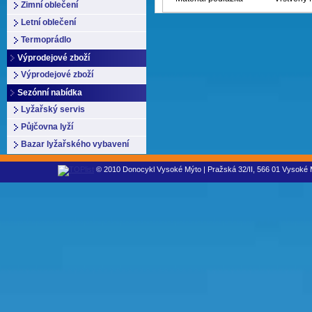
Zimní oblečení
Letní oblečení
Termoprádlo
Výprodejové zboží
Výprodejové zboží
Sezónní nabídka
Lyžařský servis
Půjčovna lyží
Bazar lyžařského vybavení
© 2010 Donocykl Vysoké Mýto | Pražská 32/II, 566 01 Vysoké M