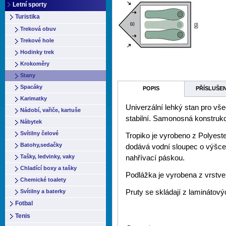
Letní sporty
Turistika
Treková obuv
Trekové hole
Hodinky trek
Krokoměry
Stany
Spacáky
POPIS
PŘÍSLUŠE
Karimatky
Univerzální lehký stan pro všec
Nádobí, vařiče, kartuše
stabilní. Samonosná konstrukc
Nábytek
Svítilny čelové
Tropiko je vyrobeno z Polyest
Batohy,sedačky
dodává vodní sloupec o výšce
Tašky, ledvinky, vaky
nahřívací páskou.
Chladící boxy a tašky
Podlážka je vyrobena z vrstve
Chemické toalety
Svítilny a baterky
Pruty se skládají z lamináto
Fotbal
Tenis