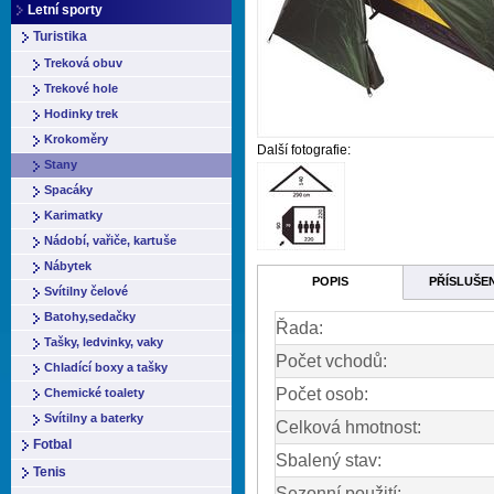
Letní sporty
Turistika
Treková obuv
Trekové hole
Hodinky trek
Krokoměry
Další fotografie:
Stany
Spacáky
Karimatky
Nádobí, vařiče, kartuše
Nábytek
POPIS
PŘÍSLUŠE
Svítilny čelové
Batohy,sedačky
Řada:
Tašky, ledvinky, vaky
Počet vchodů:
Chladící boxy a tašky
Počet osob:
Chemické toalety
Svítilny a baterky
Celková hmotnost:
Fotbal
Sbalený stav:
Tenis
Sezonní použití: