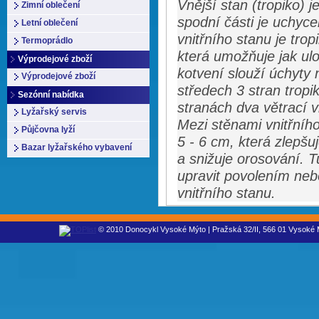
Vnější stan (tropiko) 
Zimní oblečení
spodní části je uchyc
Letní oblečení
vnitřního stanu je tro
Termoprádlo
která umožňuje jak ulo
Výprodejové zboží
kotvení slouží úchyty 
Výprodejové zboží
středech 3 stran tropi
Sezónní nabídka
stranách dva větrací v
Lyžařský servis
Mezi stěnami vnitřníh
Půjčovna lyží
5 - 6 cm, která zlepšu
Bazar lyžařského vybavení
a snižuje orosování. 
upravit povolením neb
vnitřního stanu.
© 2010 Donocykl Vysoké Mýto | Pražská 32/II, 566 01 Vysoké M