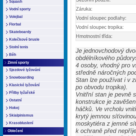
Squash
Záruka:
Vodní sporty
Volejbal
Vodní sloupec podlahy:
Florbal
Vodní sloupec tropika:
Skateboardy
Hmotnostní třída:
Kolečkové brusle
Stolní tenis
Je jednovchodový dvou
Běh
obdélníkového půdorys
Zimní sporty
4 osoby, vhodný pro v
Sjezdové lyžování
středně náročných pod
Snowboarding
Stan lze používat i v 
Klasické lyžování
po obvodu tropika).
Přilby lyžařské
Vnitřní stan je pevně 
Ostatní
konstrukce je zavěše
Hokej
háčků. Ve vrcholu vnit
krytý jemnou síťovinou
Skialpinismus
moskytiéra z jemné síť
Krasobluslení
k ochraně před nepř
Oblečení