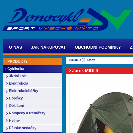
O NÁS
JAK NAKUPOVAT
OBCHODNÍ PODMÍNKY
Z
Turistika
Stany
PRODUKTY
Cyklistika
Jurek MIDI 4
Jízdní kola
Elektrokola
Elektrokoloběžky
Doplňky
Oblečení
Rotopedy a trenažery
Helmy
Dětské sedačky