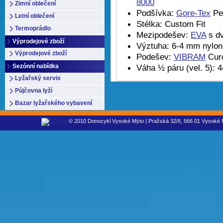
8000
Zimní oblečení
Podšívka:
Gore-Tex
Pe
Letní oblečení
Stélka: Custom Fit
Termoprádlo
Mezipodešev:
EVA
s dv
Výprodejové zboží
Výztuha: 6-4 mm nylon 
Výprodejové zboží
Podešev:
VIBRAM
Curc
Sezónní nabídka
Váha ½ páru (vel. 5): 4
Lyžařský servis
Půjčovna lyží
Bazar lyžařského vybavení
© 2010 Donocykl Vysoké Mýto | Pražská 32/II, 566 01 Vysoké M