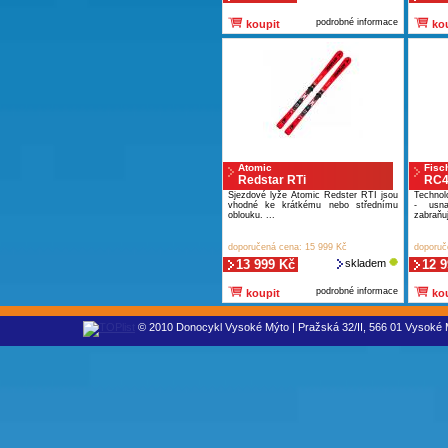
podrobné informace
koupit
kou
Atomic
Fisc
Redstar RTi
RC4
Sjezdové lyže Atomic Redster RTI jsou
Techn
vhodné ke krátkému nebo střednímu
- usna
oblouku. ...
zabraňu
doporučená cena: 15 999 Kč
doporuč
13 999 Kč
skladem
12 
podrobné informace
koupit
kou
© 2010 Donocykl Vysoké Mýto | Pražská 32/II, 566 01 Vysoké M