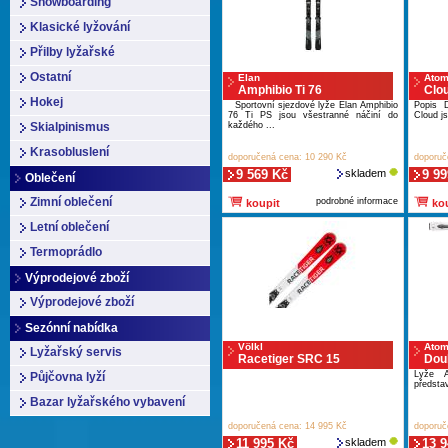
Snowboarding
Klasické lyžování
Přilby lyžařské
Ostatní
Elan
Atom
Amphibio Ti 76
Clo
Hokej
Sportovní sjezdové lyže Elan Amphibio
Popis 
76 Ti PS jsou všestranné náčiní do
Cloud js
Skialpinismus
každého ...
Krasobluslení
doporučená cena: 10 290 Kč
doporuč
9 569 Kč
skladem
9 99
Oblečení
Zimní oblečení
podrobné informace
koupit
kou
Letní oblečení
Termoprádlo
Výprodejové zboží
Výprodejové zboží
Sezónní nabídka
Völkl
Atom
Lyžařský servis
Racetiger SRC 15
Dou
Lyže A
Půjčovna lyží
představ
Bazar lyžařského vybavení
doporučená cena: 14 995 Kč
doporuč
11 995 Kč
skladem
13 