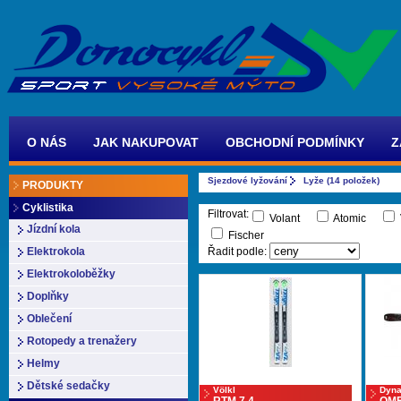
O NÁS
JAK NAKUPOVAT
OBCHODNÍ PODMÍNKY
Z
Sjezdové lyžování
Lyže (14 položek)
PRODUKTY
Cyklistika
Filtrovat:
Volant
Atomic
Jízdní kola
Fischer
Elektrokola
Řadit podle:
Elektrokoloběžky
Doplňky
Oblečení
Rotopedy a trenažery
Helmy
Dětské sedačky
Völkl
Dyna