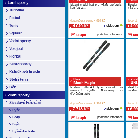
RTM 7.4
OME
Letní sporty
Ideální model lyží pro lyžaře preferující
Sjezdové
komfort a ...
lyžaře, .
Turistika
Fotbal
doporučená cena: 4 999 Kč
doporuč
Tenis
4 649 Kč
skladem
4 99
Squash
podrobné informace
koupit
kou
Vodní sporty
Volejbal
Florbal
Skateboardy
Kolečkové brusle
Stolní tenis
Elan
Völk
Black Magic
UNL
Běh
MAR
Moderní dámské lyže vhodné pro
Ideální 
rekreační využití Postaveny na
komfort 
dřevěném jádře ...
Zimní sporty
Sjezdové lyžování
doporučená cena: 8 299 Kč
doporuč
7 718 Kč
skladem
6 99
Lyže
Boty
podrobné informace
koupit
kou
Brýle
Lyžařské hole