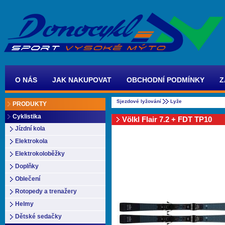
O NÁS
JAK NAKUPOVAT
OBCHODNÍ PODMÍNKY
Z
Sjezdové lyžování
Lyže
PRODUKTY
Cyklistika
Völkl Flair 7.2 + FDT TP10
Jízdní kola
Elektrokola
Elektrokoloběžky
Doplňky
Oblečení
Rotopedy a trenažery
Helmy
Dětské sedačky