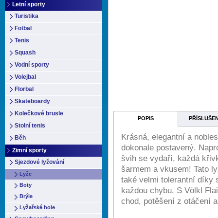
Letní sporty
Turistika
Fotbal
Tenis
Squash
Vodní sporty
Volejbal
Florbal
Skateboardy
Kolečkové brusle
POPIS
PŘÍSLUŠE
Stolní tenis
Krásná, elegantní a nobles
Běh
dokonale postavený. Napr
Zimní sporty
švih se vydaří, každá křiv
Sjezdové lyžování
šarmem a vkusem! Tato lyž
Lyže
také velmi tolerantní díky
Boty
každou chybu. S Völkl Flai
Brýle
chod, potěšení z otáčení a
Lyžařské hole