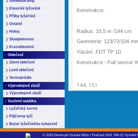
Snowboarding
Klasické lyžování
Konstrukce:
Přilby lyžařské
Ostatní
Radius: 10,5 m /144 cm
Hokej
Skialpinismus
Geometrie: 123/72/104 m
Krasobluslení
Vázání :FDT TP 10
Oblečení
Konstrukce : Full senzor 
Zimní oblečení
Letní oblečení
Termoprádlo
144, 151
Výprodejové zboží
Výprodejové zboží
Sezónní nabídka
Lyžařský servis
Půjčovna lyží
Bazar lyžařského vybavení
© 2010 Donocykl Vysoké Mýto | Pražská 32/II, 566 01 Vysoké M