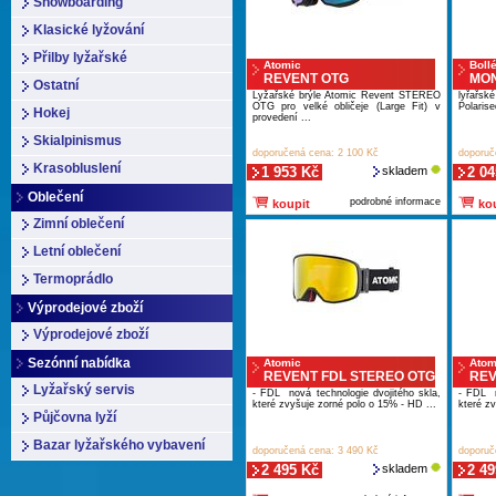
Snowboarding
Klasické lyžování
Přilby lyžařské
Atomic
Boll
REVENT OTG
MO
Ostatní
Lyžařské brýle Atomic Revent STEREO
lyřařs
OTG pro velké obličeje (Large Fit) v
Polarise
Hokej
provedení ...
Skialpinismus
doporučená cena: 2 100 Kč
doporuč
Krasobluslení
1 953 Kč
skladem
2 04
Oblečení
podrobné informace
koupit
kou
Zimní oblečení
Letní oblečení
Termoprádlo
Výprodejové zboží
Výprodejové zboží
Sezónní nabídka
Atomic
Atom
REVENT FDL STEREO OTG
REV
Lyžařský servis
- FDL nová technologie dvojitého skla,
- FDL n
které zvyšuje zorné polo o 15% - HD ...
které z
Půjčovna lyží
Bazar lyžařského vybavení
doporučená cena: 3 490 Kč
doporuč
2 495 Kč
skladem
2 49