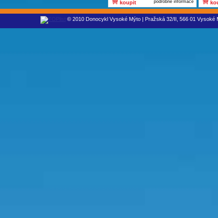
podrobné informace
koupit
kou
© 2010 Donocykl Vysoké Mýto | Pražská 32/II, 566 01 Vysoké M