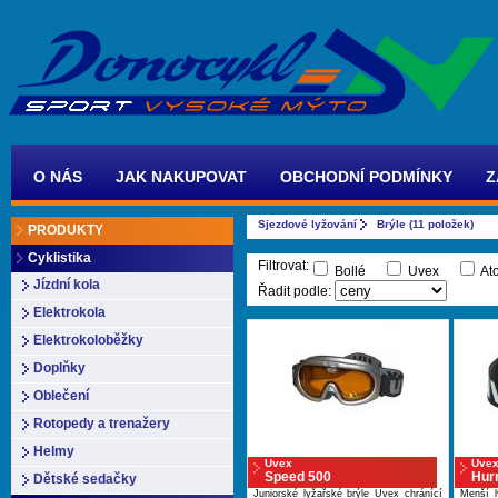
O NÁS
JAK NAKUPOVAT
OBCHODNÍ PODMÍNKY
Z
Sjezdové lyžování
Brýle (11 položek)
PRODUKTY
Cyklistika
Filtrovat:
Bollé
Uvex
At
Jízdní kola
Řadit podle:
Elektrokola
Elektrokoloběžky
Doplňky
Oblečení
Rotopedy a trenažery
Helmy
Uvex
Uve
Speed 500
Hurr
Dětské sedačky
Juniorské lyžařské brýle Uvex chránící
Menší l