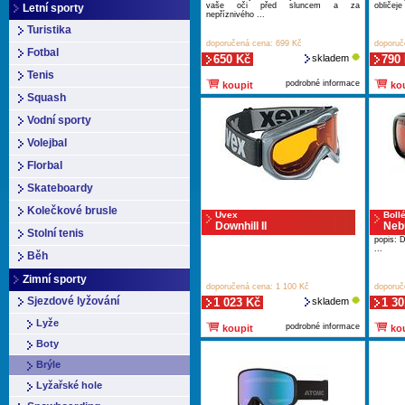
vaše oči před sluncem a za
obličeje
Letní sporty
nepříznivého ...
Turistika
doporučená cena: 699 Kč
doporuč
Fotbal
650 Kč
skladem
790
Tenis
podrobné informace
koupit
kou
Squash
Vodní sporty
Volejbal
Florbal
Skateboardy
Kolečkové brusle
Uvex
Boll
Downhill II
Neb
Stolní tenis
popis: 
...
Běh
Zimní sporty
doporučená cena: 1 100 Kč
doporuč
Sjezdové lyžování
1 023 Kč
skladem
1 30
Lyže
podrobné informace
koupit
kou
Boty
Brýle
Lyžařské hole