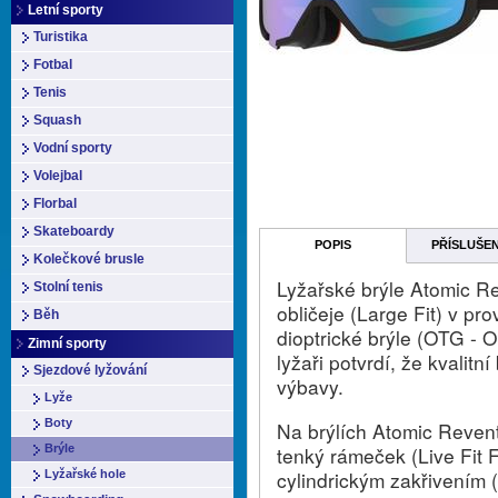
Letní sporty
Turistika
Fotbal
Tenis
Squash
Vodní sporty
Volejbal
Florbal
Skateboardy
POPIS
PŘÍSLUŠE
Kolečkové brusle
Lyžařské brýle Atomic 
Stolní tenis
obličeje (Large Fit) v pr
Běh
dioptrické brýle (OTG - O
Zimní sporty
lyžaři potvrdí, že kvalit
Sjezdové lyžování
výbavy.
Lyže
Boty
Na brýlích Atomic Reve
Brýle
tenký rámeček (Live Fit F
cylindrickým zakřivením 
Lyžařské hole