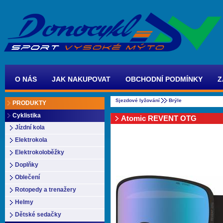
O NÁS
JAK NAKUPOVAT
OBCHODNÍ PODMÍNKY
Z
Sjezdové lyžování
Brýle
PRODUKTY
Cyklistika
Atomic REVENT OTG
Jízdní kola
Elektrokola
Elektrokoloběžky
Doplňky
Oblečení
Rotopedy a trenažery
Helmy
Dětské sedačky