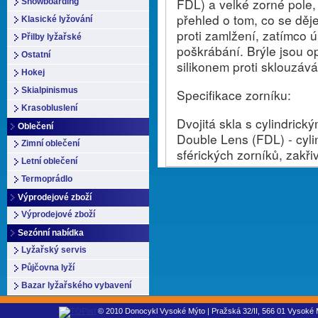
FDL) a velké zorné pole
Snowboarding
přehled o tom, co se děj
Klasické lyžování
proti zamlžení, zatímco ú
Přilby lyžařské
poškrábání. Brýle jsou o
Ostatní
silikonem proti sklouzává
Hokej
Skialpinismus
Specifikace zorníku:
Krasobluslení
Dvojitá skla s cylindrick
Oblečení
Double Lens (FDL) - cylin
Zimní oblečení
sférických zorníků, zakř
Letní oblečení
Termoprádlo
Výprodejové zboží
Výprodejové zboží
Sezónní nabídka
Lyžařský servis
Půjčovna lyží
Bazar lyžařského vybavení
© 2010 Donocykl Vysoké Mýto | Pražská 32/II, 566 01 Vysoké M