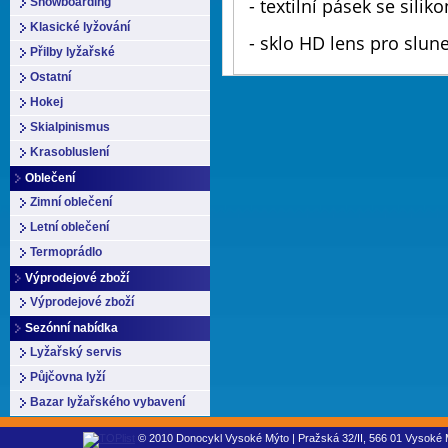
- textilní pásek se sili
Snowboarding
Klasické lyžování
- sklo HD lens pro slu
Přilby lyžařské
Ostatní
Hokej
Skialpinismus
Krasobluslení
Oblečení
Zimní oblečení
Letní oblečení
Termoprádlo
Výprodejové zboží
Výprodejové zboží
Sezónní nabídka
Lyžařský servis
Půjčovna lyží
Bazar lyžařského vybavení
© 2010 Donocykl Vysoké Mýto | Pražská 32/II, 566 01 Vysoké M