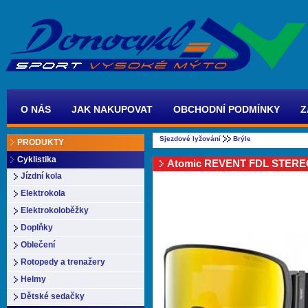
O NÁS
JAK NAKUPOVAT
OBCHODNÍ PODMÍNKY
Z
Sjezdové lyžování
Brýle
PRODUKTY
Cyklistika
Atomic REVENT FDL STER
Jízdní kola
Elektrokola
Elektrokoloběžky
Doplňky
Oblečení
Rotopedy a trenažery
Helmy
Dětské sedačky