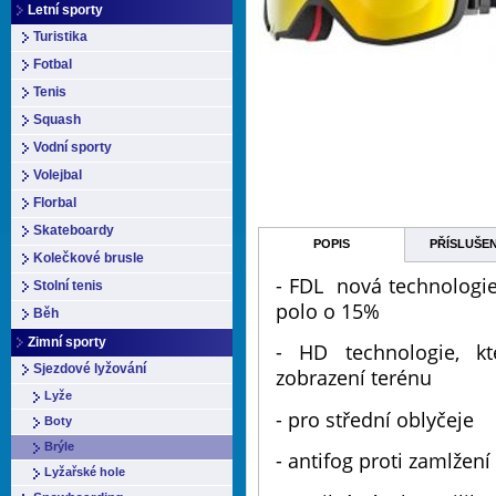
Letní sporty
Turistika
Fotbal
Tenis
Squash
Vodní sporty
Volejbal
Florbal
Skateboardy
POPIS
PŘÍSLUŠE
Kolečkové brusle
- FDL nová technologie 
Stolní tenis
polo o 15%
Běh
Zimní sporty
- HD technologie, k
Sjezdové lyžování
zobrazení terénu
Lyže
- pro střední oblyčeje
Boty
Brýle
- antifog proti zamlžení
Lyžařské hole