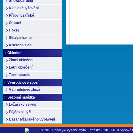
Snowboarding
Klasické lyžování
Přilby lyžařské
Ostatní
Hokej
Skialpinismus
Krasobluslení
Oblečení
Zimní oblečení
Letní oblečení
Termoprádlo
Výprodejové zboží
Výprodejové zboží
Sezónní nabídka
Lyžařský servis
Půjčovna lyží
Bazar lyžařského vybavení
© 2010 Donocykl Vysoké Mýto | Pražská 32/II, 566 01 Vysoké M