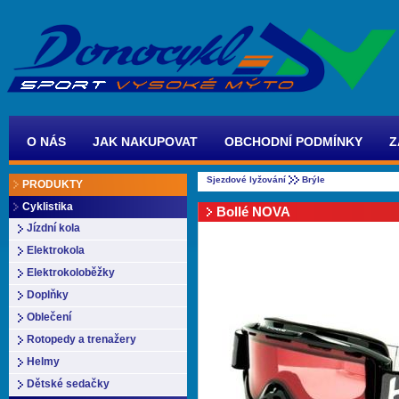
O NÁS
JAK NAKUPOVAT
OBCHODNÍ PODMÍNKY
Z
Sjezdové lyžování
Brýle
PRODUKTY
Cyklistika
Bollé NOVA
Jízdní kola
Elektrokola
Elektrokoloběžky
Doplňky
Oblečení
Rotopedy a trenažery
Helmy
Dětské sedačky