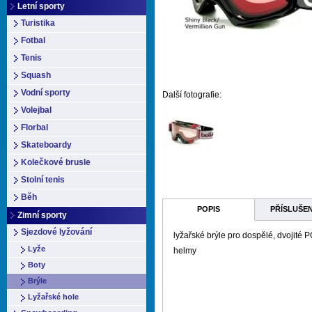
Letní sporty
Turistika
Fotbal
Tenis
Squash
Vodní sporty
Další fotografie:
Volejbal
Florbal
Skateboardy
Kolečkové brusle
Stolní tenis
Běh
POPIS
PŘÍSLUŠE
Zimní sporty
Sjezdové lyžování
lyžařské brýle pro dospělé, dvojité P
Lyže
helmy
Boty
Brýle
Lyžařské hole