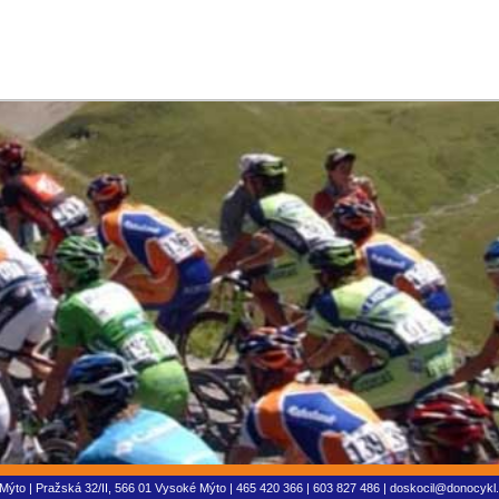
to | Pražská 32/II, 566 01 Vysoké Mýto | 465 420 366 | 603 827 486 |
doskocil@donocykl