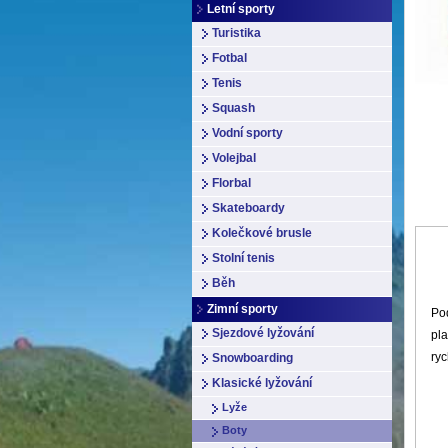
Letní sporty
Turistika
Fotbal
Tenis
Squash
Vodní sporty
Volejbal
Florbal
Skateboardy
Kolečkové brusle
Stolní tenis
Běh
Zimní sporty
Po
Sjezdové lyžování
pla
ryc
Snowboarding
Klasické lyžování
Lyže
Boty