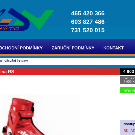
465 420 366
603 827 486
731 520 015
BCHODNÍ PODMÍNKY
ZÁRUČNÍ PODMÍNKY
KONTAKT
ké lyžování
Boty
pina RS
4 603
běžná c
4 950 K
NOVI
dostup
SKLA