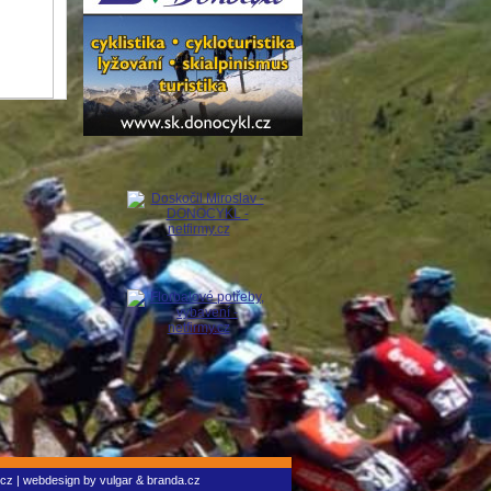
.cz
| webdesign by
vulgar
&
branda.cz