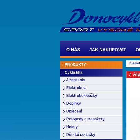
O NÁS
JAK NAKUPOVAT
O
Klasic
PRODUKTY
Cyklistika
Al
Jízdní kola
Elektrokola
Elektrokoloběžky
Doplňky
Oblečení
Rotopedy a trenažery
Helmy
Dětské sedačky