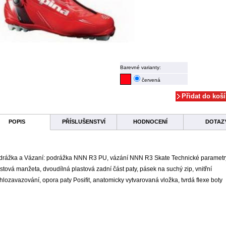
Barevné varianty:
červená
POPIS
PŘÍSLUŠENSTVÍ
HODNOCENÍ
DOTAZ
drážka a Vázaní: podrážka NNN R3 PU, vázání NNN R3 Skate Technické parametr
stová manžeta, dvoudílná plastová zadní část paty, pásek na suchý zip, vnitřní
hlozavazování, opora paty Posifit, anatomicky vytvarovaná vložka, tvrdá flexe boty