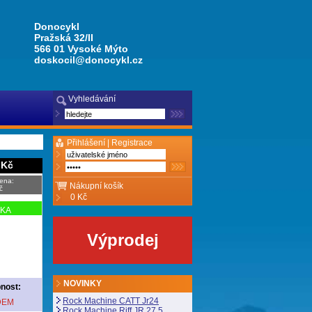
Donocykl
Pražská 32/II
566 01 Vysoké Mýto
doskocil@donocykl.cz
Vyhledávání
Přihlášení |
Registrace
 Kč
ena:
Nákupní košík
č
0 Kč
NKA
Výprodej
NOVINKY
nost:
Rock Machine CATT Jr24
DEM
Rock Machine Riff JR 27,5