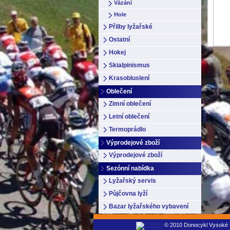
Vázání
Hole
Přilby lyžařské
Ostatní
Hokej
Skialpinismus
Krasobluslení
Oblečení
Zimní oblečení
Letní oblečení
Termoprádlo
Výprodejové zboží
Výprodejové zboží
Sezónní nabídka
Lyžařský servis
Půjčovna lyží
Bazar lyžařského vybavení
© 2010 Donocykl Vysoké Mý