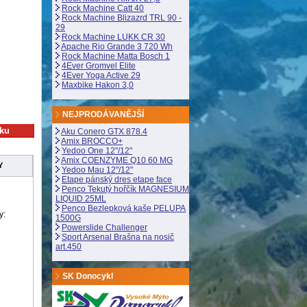
Rock Machine Catt 40
Rock Machine Blizazrd TRL 90 -
29
Rock Machine LUKK CR 30
Apache Rio Grande 3 720 Wh
Rock Machine Matta Bosch 1
4Ever Gromvel Elite
4Ever Yoga Active 29
Maxbike Hakon 3,0
NEJPRODÁVANĚJŠÍ
Aku Conero GTX 878.4
Amix BROCCO+
Yedoo One 12"/12"
Amix COENZYME Q10 60 MG
Y
Yedoo Mau 12"/12"
Etape pánský dres etape face
Penco Tekutý hořčík MAGNESIUM
LIQUID 25ML
Penco Bezlepková kaše PELUPA
y:
1500G
Powerslide Challenger
Sport Arsenal Brašna na nosič
art.450
SK Donocykl