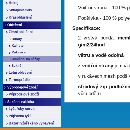
Hokej
Vnitřní strana - 100 % p
Skialpinismus
Podšívka - 100 % polye
Krasobluslení
Oblečení
Specifikace:
Zimní oblečení
2 vrstvá bunda,
memb
Bundy
g/m2/24hod
Kalhoty
Rukavice
větru a vodě odolná
Oblečení na běžky
z vnitřní strany
jemná
Sukně
Letní oblečení
v rukávech mesh podší
Termoprádlo
středový zip podlože
Výprodejové zboží
vůči oděru
Výprodejové zboží
Sezónní nabídka
Lyžařský servis
Půjčovna lyží
Bazar lyžařského vybavení