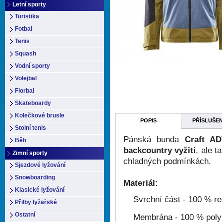
Letní sporty
Turistika
Fotbal
Tenis
Squash
Vodní sporty
Volejbal
Florbal
Skateboardy
Kolečkové brusle
POPIS
PŘÍSLUŠE
Stolní tenis
Pánská bunda
Craft A
Běh
backcountry vyžití
, ale t
Zimní sporty
chladných podmínkách.
Sjezdové lyžování
Snowboarding
Materiál:
Klasické lyžování
Svrchní část - 100 % r
Přilby lyžařské
Ostatní
Membrána - 100 % poly